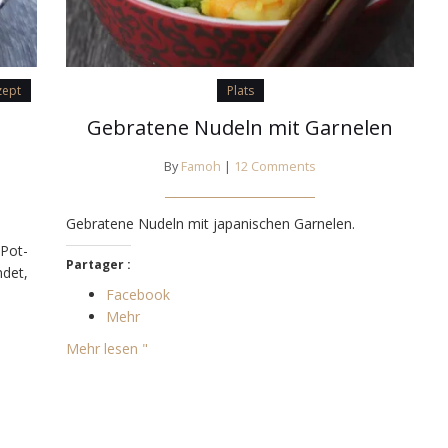
zept
Plats
Gebratene Nudeln mit Garnelen
By
Famoh
|
12 Comments
Gebratene Nudeln mit japanischen Garnelen.
-Pot-
Partager :
ndet,
Facebook
Mehr
Mehr lesen "