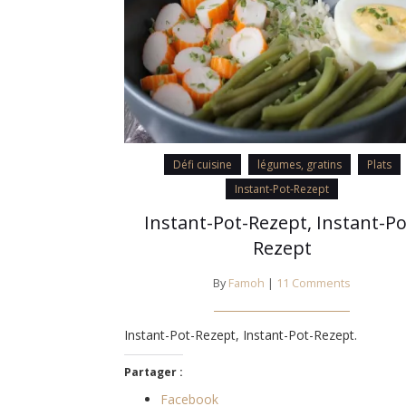
Défi cuisine
légumes, gratins
Plats
Instant-Pot-Rezept
Instant-Pot-Rezept, Instant-Po
Rezept
By
Famoh
|
11 Comments
Instant-Pot-Rezept, Instant-Pot-Rezept.
Partager :
Facebook