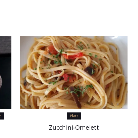
t
Plats
Zucchini-Omelett