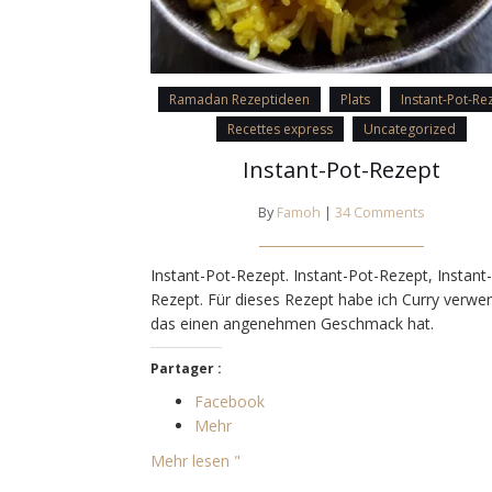
Ramadan Rezeptideen
Plats
Instant-Pot-Re
Recettes express
Uncategorized
Instant-Pot-Rezept
By
Famoh
|
34 Comments
Instant-Pot-Rezept. Instant-Pot-Rezept, Instant
Rezept. Für dieses Rezept habe ich Curry verwe
das einen angenehmen Geschmack hat.
Partager :
Facebook
Mehr
Mehr lesen "