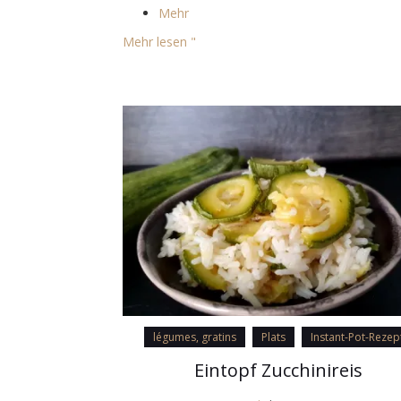
Mehr
Mehr lesen "
légumes, gratins
Plats
Instant-Pot-Rezep
Eintopf Zucchinireis