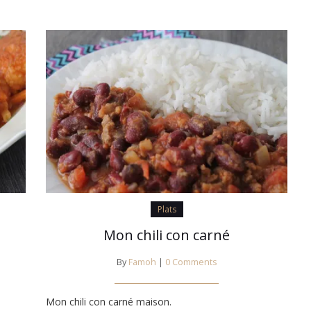
Plats
Mon chili con carné
By
Famoh
|
0 Comments
Mon chili con carné maison.