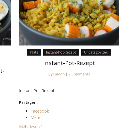
Plats
Instant-Pot-Rezept
Uncategorized
Instant-Pot-Rezept
t-
By
Famoh
|
2 Comments
Instant-Pot-Rezept.
Partager :
Facebook
Mehr
Mehr lesen "