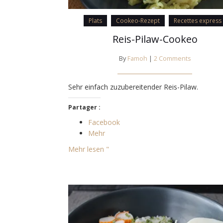
Plats
Cookeo-Rezept
Recettes express
Reis-Pilaw-Cookeo
By
Famoh
|
2 Comments
Sehr einfach zuzubereitender Reis-Pilaw.
Partager :
Facebook
Mehr
Mehr lesen "