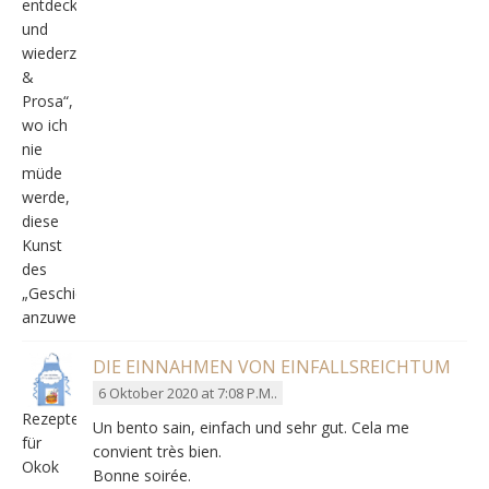
entdecken
und
wiederzuentdecken
&
Prosa“,
wo ich
nie
müde
werde,
diese
Kunst
des
„Geschichtenerzählens“
anzuwenden
DIE EINNAHMEN VON EINFALLSREICHTUM
6 Oktober 2020 at 7:08 P.M..
Rezepte
Un bento sain
, einfach und sehr gut.
Cela me
für
convient très bien
.
Okok
Bonne soirée.