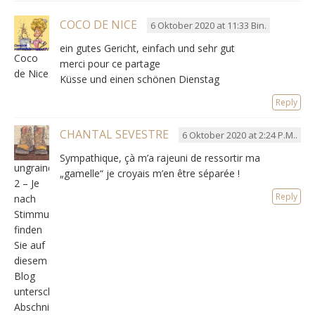
COCO DE NICE
6 Oktober 2020 at 11:33 Bin.
ein gutes Gericht, einfach und sehr gut
Coco
merci pour ce partage
de Nice
Küsse und einen schönen Dienstag
Reply
CHANTAL SEVESTRE
6 Oktober 2020 at 2:24 P.M..
Sympathique
,
çà m’a rajeuni de ressortir ma
ungraindesableoudesel/version
„gamelle“ je croyais m’en être séparée
!
2 – Je
Reply
nach
Stimmung
finden
Sie auf
diesem
Blog
unterschiedliche
Abschnitte.