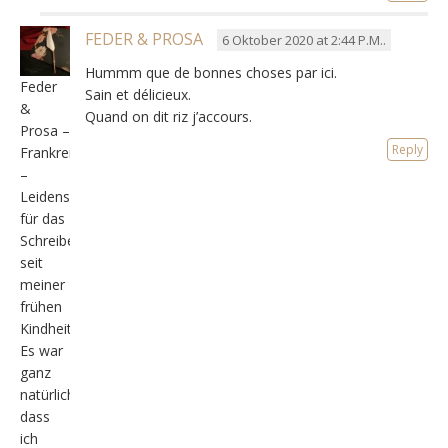
FEDER & PROSA
6 Oktober 2020 at 2:44 P.M..
Hummm que de bonnes choses par ici
.
Feder
Sain et délicieux
.
&
Quand on dit riz j’accours
.
Prosa –
Reply
Frankreich
–
Leidenschaft
für das
Schreiben
seit
meiner
frühen
Kindheit,
Es war
ganz
natürlich,
dass
ich