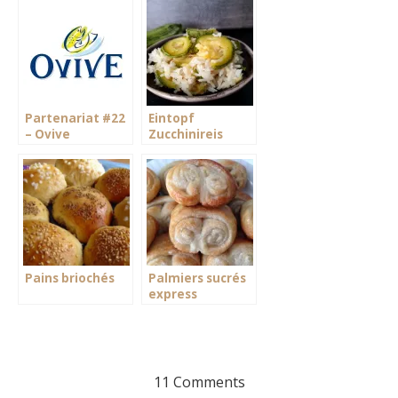
Partenariat #22
Eintopf
– Ovive
Zucchinireis
Pains briochés
Palmiers sucrés
express
11 Comments