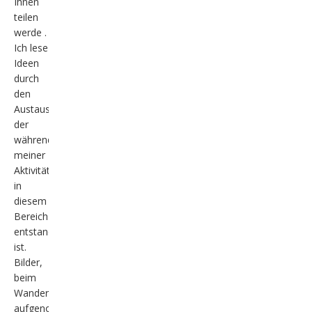
Ihnen
teilen
werde .
Ich lese
Ideen
durch
den
Austausch,
der
während
meiner
Aktivitäten
in
diesem
Bereich
entstanden
ist.
Bilder,
beim
Wandern
aufgenommen,