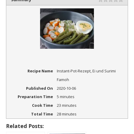
1 Sta
2 St
3 St
4 St
5 St
Bewertung
Recipe Name
Instant-Pot-Rezept, Ei und Surimi
Famoh
Published On
2020-10-06
Preparation Time
5 minutes
Cook Time
23 minutes
Total Time
28 minutes
Related Posts: