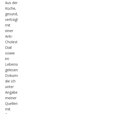
Aus der
Küche,
gesund,
verträglich
mit
einer
Anti-
Cholesterin-
Diät
sowie
im
Lebensmittelbereich
gelesene
Dokumentation,
die ich
unter
Angabe
meiner
Quellen
mit