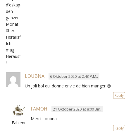
d'eskapaden,
den
ganzen
Monat
über.
Herausforderungen,
Ich
mag
Herausforderungen
!
LOUBNA
6 Oktober 2020 at 2:43 P.M..
Un joli bol qui donne envie de bien manger 😉
Reply
FAMOH
21 Oktober 2020 at 8:00 Bin.
Merci Loubna
!
Fabienne
Reply