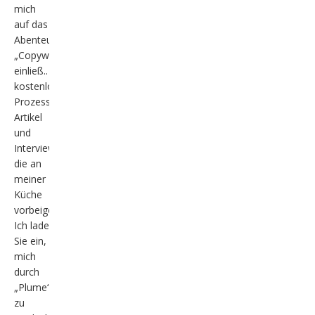
mich
auf das
Abenteuer
„Copywriting“
einließ..
kostenloser
Prozess,
Artikel
und
Interviews,
die an
meiner
Küche
vorbeigehen,
Ich lade
Sie ein,
mich
durch
„Plume“
zu