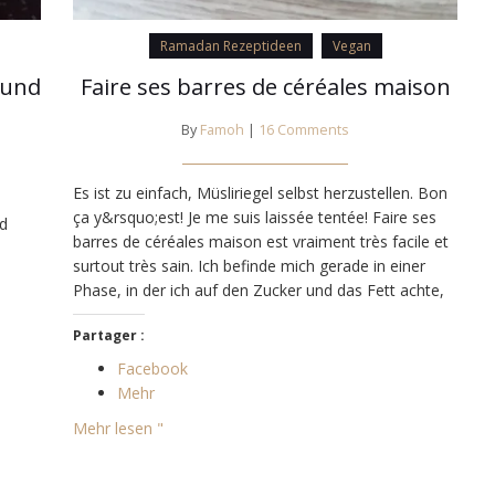
Ramadan Rezeptideen
Vegan
 und
Faire ses barres de céréales maison
By
Famoh
|
16 Comments
Es ist zu einfach, Müsliriegel selbst herzustellen. Bon
ça y&rsquo;est! Je me suis laissée tentée! Faire ses
nd
barres de céréales maison est vraiment très facile et
surtout très sain. Ich befinde mich gerade in einer
Phase, in der ich auf den Zucker und das Fett achte,
die ich verwende, und bisher habe ich auch nichts
Partager :
hinzugefügt.…
Facebook
Mehr
Mehr lesen "