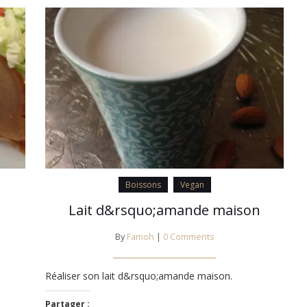
Boissons
Vegan
Lait d&rsquo;amande maison
By
Famoh
|
0 Comments
Réaliser son lait d&rsquo;amande maison.
Partager :