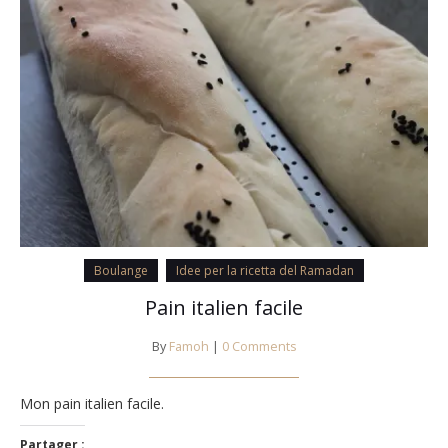
Boulange
Idee per la ricetta del Ramadan
Pain italien facile
By
Famoh
|
0 Comments
Mon pain italien facile.
Partager :