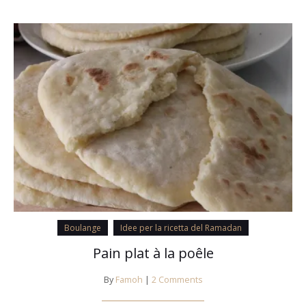
Boulange
Idee per la ricetta del Ramadan
Pain plat à la poêle
By
Famoh
|
2 Comments