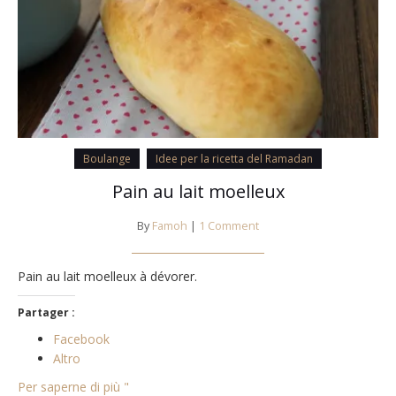
Boulange
Idee per la ricetta del Ramadan
Pain au lait moelleux
By
Famoh
|
1 Comment
Pain au lait moelleux à dévorer.
Partager :
Facebook
Altro
Per saperne di più "