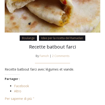
Boulange
Idee per la ricetta del Ramadan
Recette batbout farci
By
Famoh
|
2 Comments
Recette batbout farci avec légumes et viande.
Partager :
Facebook
Altro
Per saperne di più "