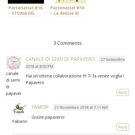
Partenariat #16
Partenariat #10
– STORIA DEL
– Le delizie di
GUSTO
San Valentino
3 Comments
CANALE DI SEMI DI PAPAVERO
27 Settembre
2018 at 8:03 PM
canale
Hai un'ottima collaborazione !!!! Ti fa venire voglia !
di semi
Papavero
di
Reply
papavero
FAMOH
21 Novembre 2018 at 7:11 AM
Grazie papavero!
Fabienne
Reply