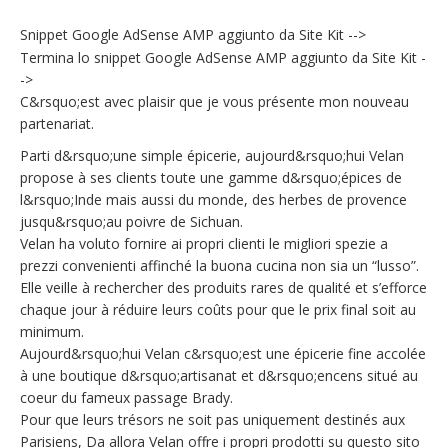
Snippet Google AdSense AMP aggiunto da Site Kit -->
Termina lo snippet Google AdSense AMP aggiunto da Site Kit -
->
C&rsquo;est avec plaisir que je vous présente mon nouveau
partenariat.
Parti d&rsquo;une simple épicerie, aujourd&rsquo;hui Velan
propose à ses clients toute une gamme d&rsquo;épices de
l&rsquo;Inde mais aussi du monde, des herbes de provence
jusqu&rsquo;au poivre de Sichuan.
Velan ha voluto fornire ai propri clienti le migliori spezie a
prezzi convenienti affinché la buona cucina non sia un “lusso”.
Elle veille à rechercher des produits rares de qualité et s’efforce
chaque jour à réduire leurs coûts pour que le prix final soit au
minimum.
Aujourd&rsquo;hui Velan c&rsquo;est une épicerie fine accolée
à une boutique d&rsquo;artisanat et d&rsquo;encens situé au
coeur du fameux passage Brady.
Pour que leurs trésors ne soit pas uniquement destinés aux
Parisiens, Da allora Velan offre i propri prodotti su questo sito