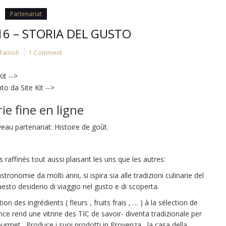
Partenariat
#16 – STORIA DEL GUSTO
Famoh
1 Comment
it -->
 da Site Kit -->
ie fine en ligne
eau partenariat: Histoire de goût.
raffinés tout aussi plaisant les uns que les autres:
ronomie da molti anni, si ispira sia alle tradizioni culinarie del
sto desiderio di viaggio nel gusto e di scoperta.
on des ingrédients ( fleurs , fruits frais , … ) à la sélection de
e rend une vitrine des TIC de savoir- diventa tradizionale per
gourmet . Produce i suoi prodotti in Provenza , la casa della