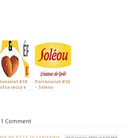
tenariat #18
Partenariat #36
rutta secca e
– Soleou
zie
logiche
1 Comment
RIE RICETTE DI FABIENNE