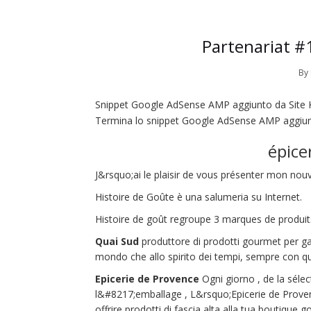
Partenariat 
By
Snippet Google AdSense AMP aggiunto da Site K
Termina lo snippet Google AdSense AMP aggiunto
épicer
J&rsquo;ai le plaisir de vous présenter mon nouv
Histoire de Goûte è una salumeria su Internet.
Histoire de goût regroupe 3 marques de produits 
Quai Sud
produttore di prodotti gourmet per gast
mondo che allo spirito dei tempi, sempre con que
Epicerie de Provence
Ogni giorno , de la sélecti
l&#8217;emballage , L&rsquo;Epicerie de Provenc
offrire prodotti di fascia alta alla tua boutique 