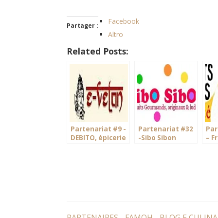
Facebook
Partager :
Altro
Related Posts:
Partenariat #9 -
Partenariat #32
Par
DEBITO, épicerie
-Sibo Sibon
– F
indienne
spe
bio
PARTENAIRES - FAMOH - BLOG E CULINA