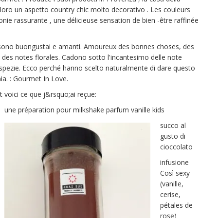
loro un aspetto country chic molto decorativo . Les couleurs
ie rassurante , une délicieuse sensation de bien -être raffinée
ono buongustai e amanti. Amoureux des bonnes choses, des
se des notes florales. Cadono sotto l'incantesimo delle note
le spezie. Ecco perché hanno scelto naturalmente di dare questo
mia. : Gourmet In Love.
t voici ce que j&rsquo;ai reçue:
une préparation pour milkshake parfum vanille kids
succo al
gusto di
cioccolato
infusione
Così sexy
(vanille,
cerise,
pétales de
rose)