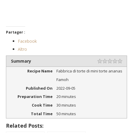
Partager :
Facebook
Altro
Summary
1 ste
2 ste
3 ste
4 ste
5 ste
Valutazione
Recipe Name
Fabbrica di torte di mini torte ananas
Famoh
Published On
2022-09-05
Preparation Time
20 minutes
Cook Time
30 minutes
Total Time
50 minutes
Related Posts: