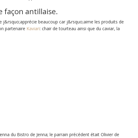
 façon antillaise.
ue j&rsquo;apprécie beaucoup car j&rsquo;aime les produits de
on partenaire
Kaviari
: chair de tourteau ainsi que du caviar, la
Jenna du Bistro de Jenna
; le parrain précédent était Olivier de