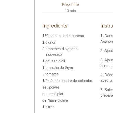
Prep Time
10 min
Ingredients
Instr
150g de chair de tourteau
Dans 
l'oigno
1 oignon
2 branches d'oignons
Ajout
nouveaux
Ajout
1 gousse d'ail
faire cu
1 branche de thym
3 tomates
Décou
avec la
1/2 càc de poudre de colombo
sel, poivre
Saler
du persil plat
prépara
de l'huile d'olive
1 citron