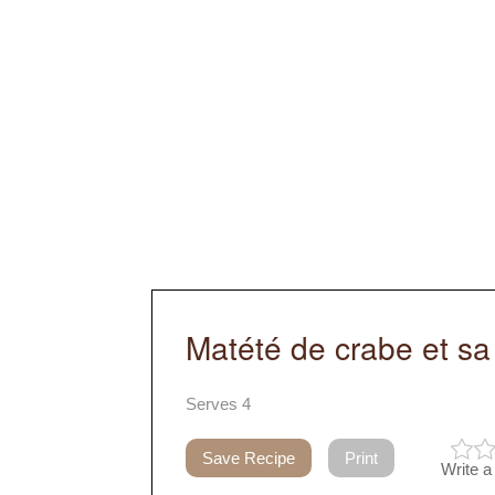
Matété de crabe et sa
Serves 4
Save Recipe
Print
Write a