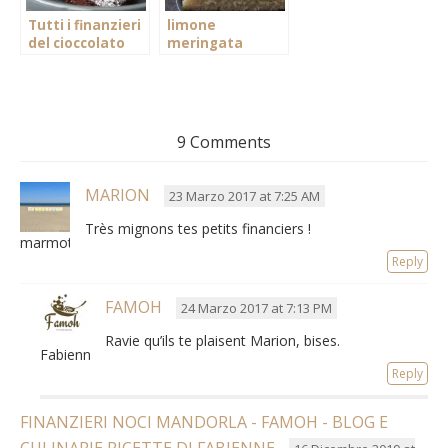
Tutti i finanzieri
limone
del cioccolato
meringata
9 Comments
MARION
23 Marzo 2017 at 7:25 AM
Très mignons tes petits financiers !
marmottemarion
Reply
FAMOH
24 Marzo 2017 at 7:13 PM
Ravie qu’ils te plaisent Marion, bises.
Fabienne
Reply
FINANZIERI NOCI MANDORLA - FAMOH - BLOG E
CULINARIE RICETTE DI FABIENNE