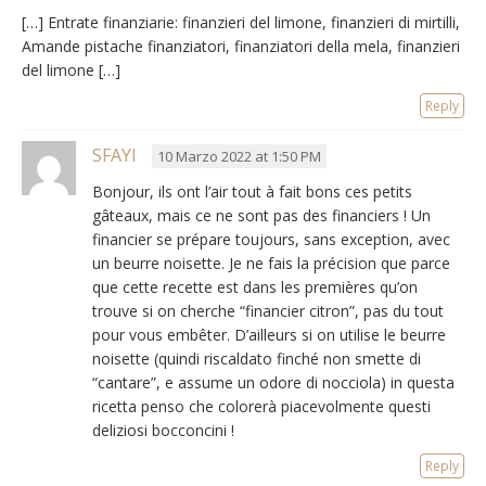
[…] Entrate finanziarie: finanzieri del limone, finanzieri di mirtilli,
Amande pistache finanziatori, finanziatori della mela, finanzieri
del limone […]
Reply
SFAYI
10 Marzo 2022 at 1:50 PM
Bonjour,
ils ont l’air tout à fait bons ces petits
gâteaux
,
mais ce ne sont pas des financiers
!
Un
financier se prépare toujours
,
sans exception
,
avec
un beurre noisette
.
Je ne fais la précision que parce
que cette recette est dans les premières qu’on
trouve si on cherche “financier citron”
,
pas du tout
pour vous embêter
.
D’ailleurs si on utilise le beurre
noisette
(quindi riscaldato finché non smette di
“cantare”, e assume un odore di nocciola) in questa
ricetta penso che colorerà piacevolmente questi
deliziosi bocconcini !
Reply