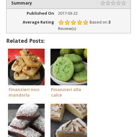
Summary
1 ste
2 ste
3 ste
4 ste
5 ste
Valutazione
Published On
2017-03-22
Average Rating
Based on
3
Review(s)
Related Posts:
Finanzieri noci
Finanzieri alla
mandorla
calce