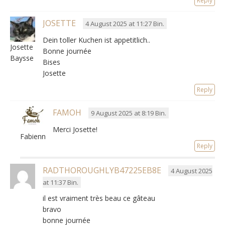
Reply
JOSETTE
4 August 2025 at 11:27 Bin.
Dein toller Kuchen ist appetitlich..
Josette
Bonne journée
Baysse
Bises
Josette
Reply
FAMOH
9 August 2025 at 8:19 Bin.
Merci Josette
!
Fabienne
Reply
RADTHOROUGHLYB47225EB8E
4 August 2025
at 11:37 Bin.
il est vraiment très beau ce gâteau
bravo
bonne journée