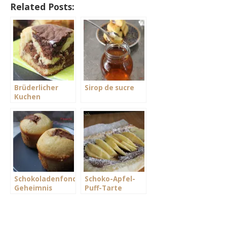
Related Posts:
Brüderlicher
Sirop de sucre
Kuchen
Schokoladenfondant-
Schoko-Apfel-
Geheimnis
Puff-Tarte