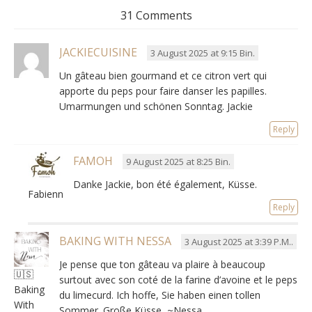
31 Comments
JACKIECUISINE
3 August 2025 at 9:15 Bin.
Un gâteau bien gourmand et ce citron vert qui
apporte du peps pour faire danser les papilles
.
Umarmungen und schönen Sonntag. Jackie
Reply
FAMOH
9 August 2025 at 8:25 Bin.
Danke Jackie,
bon été également
, Küsse.
Fabienne
Reply
BAKING WITH NESSA
3 August 2025 at 3:39 P.M..
Je pense que ton gâteau va plaire à beaucoup
🇺🇸
surtout avec son coté de la farine d’avoine et le peps
Baking
du limecurd
. Ich hoffe, Sie haben einen tollen
With
Sommer. Große Küsse, ~Nessa