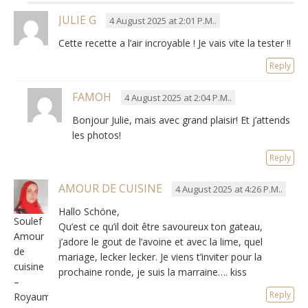
JULIE G
4 August 2025 at 2:01 P.M..
Cette recette a l’air incroyable
!
Je vais vite la tester
!!
Reply
FAMOH
4 August 2025 at 2:04 P.M..
Bonjour Julie
,
mais avec grand plaisir
!
Et j’attends
les photos
!
Reply
AMOUR DE CUISINE
4 August 2025 at 4:26 P.M..
Hallo Schöne,
Soulef
Qu’est ce qu’il doit être savoureux ton gateau
,
Amour
j’adore le gout de l’avoine et avec la lime
,
quel
de
mariage
, lecker lecker.
Je viens t’inviter pour la
cuisine
prochaine ronde
,
je suis la marraine…
.
kiss
–
Reply
Royaume-