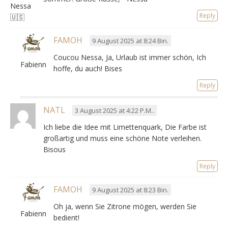
Nessa
Reply
🇺🇸
FAMOH
9 August 2025 at 8:24 Bin.
Coucou Nessa, Ja, Urlaub ist immer schön, Ich
Fabienne
hoffe, du auch! Bises
Reply
NATL
3 August 2025 at 4:22 P.M..
Ich liebe die Idee mit Limettenquark, Die Farbe ist
großartig und muss eine schöne Note verleihen.
Bisous
Reply
FAMOH
9 August 2025 at 8:23 Bin.
Oh ja, wenn Sie Zitrone mögen, werden Sie
Fabienne
bedient!