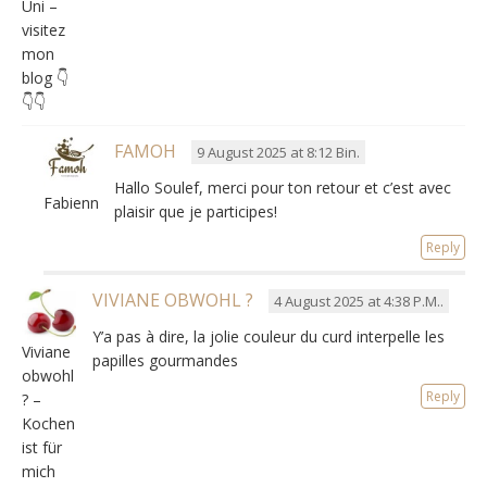
Uni –
visitez
mon
blog 👇
👇👇
FAMOH
9 August 2025 at 8:12 Bin.
Hallo Soulef,
merci pour ton retour et c’est avec
Fabienne
plaisir que je participes
!
Reply
VIVIANE OBWOHL ?
4 August 2025 at 4:38 P.M..
Y’a pas à dire
,
la jolie couleur du curd interpelle les
Viviane
papilles gourmandes
obwohl
Reply
? –
Kochen
ist für
mich