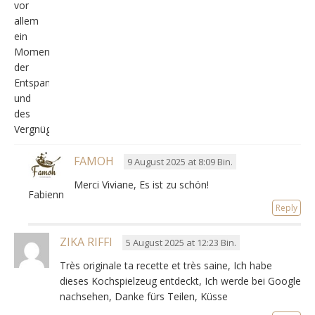
vor
allem
ein
Moment
der
Entspannung
und
des
Vergnügens.
FAMOH
9 August 2025 at 8:09 Bin.
Merci Viviane
, Es ist zu schön!
Fabienne
Reply
ZIKA RIFFI
5 August 2025 at 12:23 Bin.
Très originale ta recette et très saine
, Ich habe
dieses Kochspielzeug entdeckt, Ich werde bei Google
nachsehen, Danke fürs Teilen, Küsse