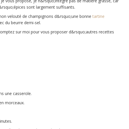
je vous propose, je n&rsquo;intègre pas de matière grasse, car
&rsquo;épices sont largement suffisants.
 mon velouté de champignons d&rsquo;une bonne
tartine
ec du beurre demi-sel.
comptez sur moi pour vous proposer d&rsquo;autres recettes
ns une casserole.
 en morceaux.
inutes.