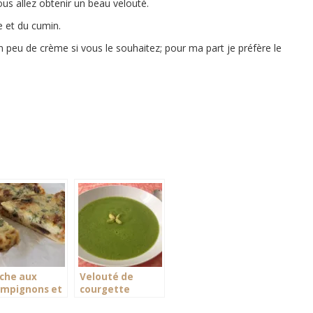
us allez obtenir un beau velouté.
e et du cumin.
n peu de crème si vous le souhaitez; pour ma part je préfère le
che aux
Velouté de
mpignons et
courgette
sil sans pâte