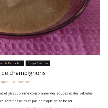
oor de Ramadan
Soupe/Velouté
é de champignons
Famoh
0 Comments
ment et j&rsquo;aime consommer des soupes et des veloutés.
és sont possibles et pas de risque de se lasser.