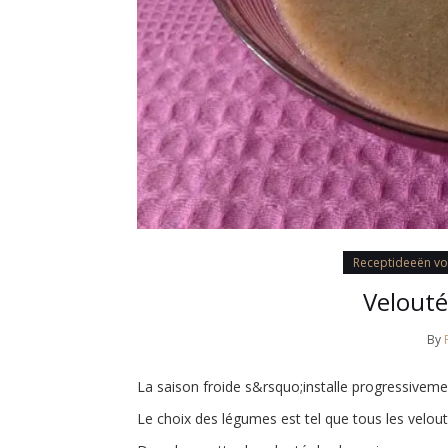
Receptideeën v
Velout
By
La saison froide s&rsquo;installe progressive
Le choix des légumes est tel que tous les velout