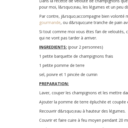
Dans la recette de velouté de champignons que 
pour moi, l&rsquo;eau, les légumes et un peu d
Par contre, j&rsquo;accompagne bien volonté
gourmande
, ou d&rsquo;une tranche de pain av
Si tout comme moi vous êtes fan de veloutés, 
qui ne vont pas tarder à arriver.
INGREDIENTS:
(pour 2 personnes)
1 petite barquette de champignons frais
1 petite pomme de terre
sel, poivre et 1 pincée de cumin
PREPARATION:
Laver, couper les champignons et les mettre da
Ajouter la pomme de terre épluchée et coupée
Recouvrir d&rsquo;eau à hauteur des légumes.
Couvrir et faire cuire à feu moyen pendant 20 m