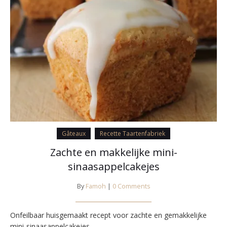
Gâteaux
Recette Taartenfabriek
Zachte en makkelijke mini-
sinaasappelcakejes
By
Famoh
|
0 Comments
Onfeilbaar huisgemaakt recept voor zachte en gemakkelijke
mini-sinaasappelcakejes