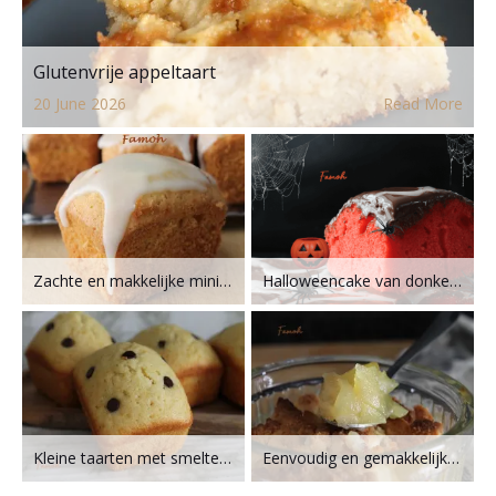
ke fabriek : recette facile et moelleuse
Glutenvrije appeltaart
re
20 June 2026
Read More
2
en
Zachte en makkelijke mini-sinaasappelcakejes
Halloweencake van donkere chocolade
Kleine taarten met smeltende chocoladeschilfers
Eenvoudig en gemakkelijk perencrumble