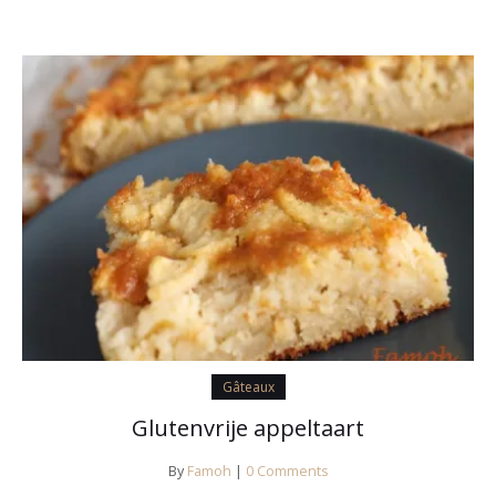
Gâteaux
Glutenvrije appeltaart
By
Famoh
|
0 Comments