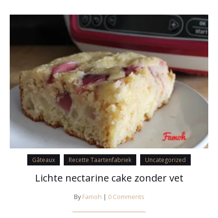
Gâteaux
Recette Taartenfabriek
Uncategorized
Lichte nectarine cake zonder vet
By
Famoh
|
0 Comments