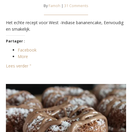
By
Famoh
|
31 Comments
Het echte recept voor West -Indiase bananencake, Eenvoudig
en smakelijk.
Partager :
Facebook
More
Lees verder "