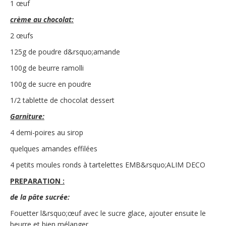
1 œuf
crème au chocolat:
2 œufs
125g de poudre d&rsquo;amande
100g de beurre ramolli
100g de sucre en poudre
1/2 tablette de chocolat dessert
Garniture:
4 demi-poires au sirop
quelques amandes effilées
4 petits moules ronds à tartelettes EMB&rsquo;ALIM DECO
PREPARATION :
de la pâte sucrée:
Fouetter l&rsquo;œuf avec le sucre glace, ajouter ensuite le
beurre et bien mélanger.