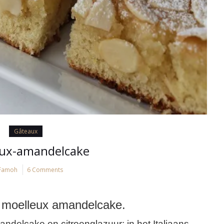
Gâteaux
eux-amandelcake
Famoh
6 Comments
x moelleux amandelcake.
andelcake en citroenglazuur; in het Italiaans