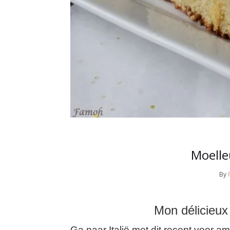
Moell
By
Mon délicieu
Ga naar Italië met dit recept voor am