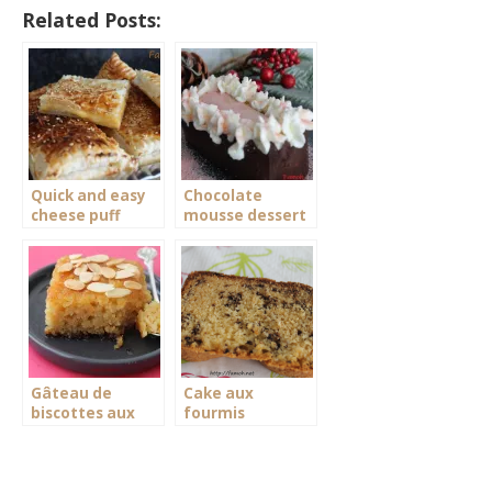
Related Posts:
Quick and easy
Chocolate
cheese puff
mousse dessert
pastry
and pink biscuits
Gâteau de
Cake aux
biscottes aux
fourmis
amandes