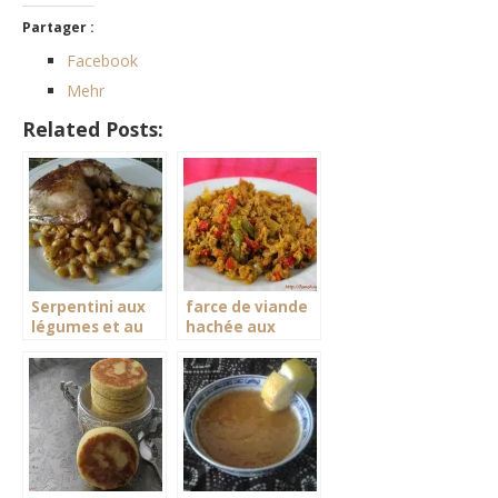
Partager :
Facebook
Mehr
Related Posts:
Serpentini aux
farce de viande
légumes et au
hachée aux
poulet
légumes