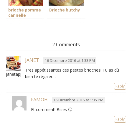
brioche pomme
Brioche butchy
cannelle
2 Comments
JANET
16 Dicembre 2016 at 1:33 PM
Très appétissantes ces petites brioches
!
Tu as dû
janetappetio
bien te régaler…
Reply
FAMOH
16 Dicembre 2016 at 1:35 PM
Et comment
!
Bises 🙂
Reply