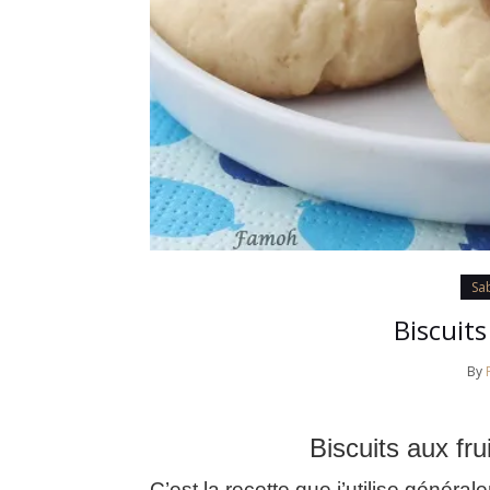
Sa
Biscuits
By
Biscuits aux fru
C’est la recette que j’utilise généra