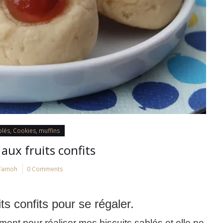
blés, Cookies, muffins
 aux fruits confits
Famoh
0 Comments
its confits pour se régaler.
lement pour réaliser mes biscuits sablés et elle ne