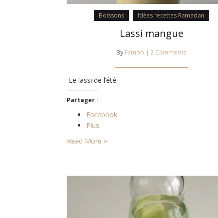
Boissons
Idées recettes Ramadan
Lassi mangue
By
Famoh
|
2 Comments
Le lassi de l’été.
Partager :
Facebook
Plus
Read More »