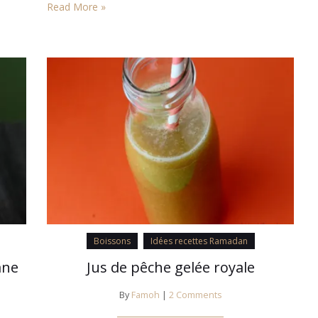
Read More »
Boissons
Idées recettes Ramadan
ane
Jus de pêche gelée royale
By
Famoh
|
2 Comments