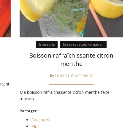
Boissons
Idées recettes Ramadan
Boisson rafraîchissante citron
menthe
By
Famoh
|
9 Comments
tant.
Ma boisson rafraîchissante citron menthe faite
maison.
Partager :
Facebook
Plus