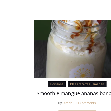
Boissons
Idées recettes Ramadan
Smoothie mangue ananas ban
By
Famoh
|
31 Comments