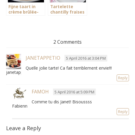
Fijne taart in
Tartelette
crème brûlée-
chantilly fraises
stijl
2 Comments
JANETAPPETIO
5 April 2016 at 3:04 PM
Quelle jolie tarte! Ca fait terriblement envie!!!
janetappetio
Reply
FAMOH
5 April 2016 at 5:09 PM
Comme tu dis Janet! Bisoussss
Fabienne
Reply
Leave a Reply