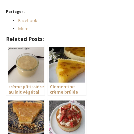
Partager :
Facebook
More
Related Posts:
crème pâtissière
Clementine
au lait végétal
crème brûlée
taart