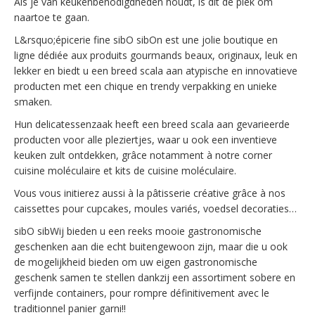
Als je van keukenbenodigdheden houdt, is dit de plek om
naartoe te gaan.
L&rsquo;épicerie fine sibO sibOn est une jolie boutique en
ligne dédiée aux produits gourmands beaux, originaux, leuk en
lekker en biedt u een breed scala aan atypische en innovatieve
producten met een chique en trendy verpakking en unieke
smaken.
Hun delicatessenzaak heeft een breed scala aan gevarieerde
producten voor alle pleziertjes, waar u ook een inventieve
keuken zult ontdekken, grâce notamment à notre corner
cuisine moléculaire et kits de cuisine moléculaire.
Vous vous initierez aussi à la pâtisserie créative grâce à nos
caissettes pour cupcakes, moules variés, voedsel decoraties…
sibO sibWij bieden u een reeks mooie gastronomische
geschenken aan die echt buitengewoon zijn, maar die u ook
de mogelijkheid bieden om uw eigen gastronomische
geschenk samen te stellen dankzij een assortiment sobere en
verfijnde containers, pour rompre définitivement avec le
traditionnel panier garni!!