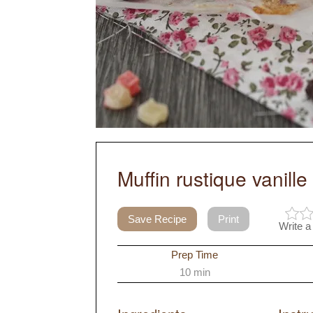
Muffin rustique vanille
Save Recipe
Print
Write a
Prep Time
10 min