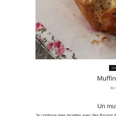
Sa
Muffin
By
Un muf
Je continue mes recettes avec des flocons 