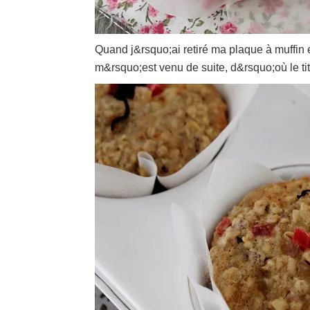
Quand j&rsquo;ai retiré ma plaque à muffin et
m&rsquo;est venu de suite, d&rsquo;où le tit