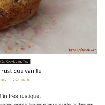
blés, Cookies, muffins
 rustique vanille
Famoh
0 Comments
fin très rustique.
d&rsquo;avoine et l&rsquo;envie de les intégrer dans une