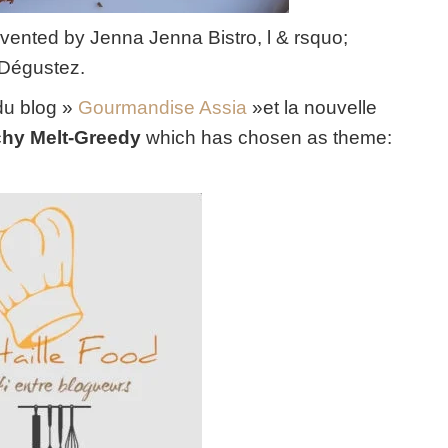
invented by Jenna Jenna Bistro, l & rsquo;
. Dégustez.
du blog »
Gourmandise Assia
»
et la nouvelle
hy Melt-Greedy
which has chosen as theme: