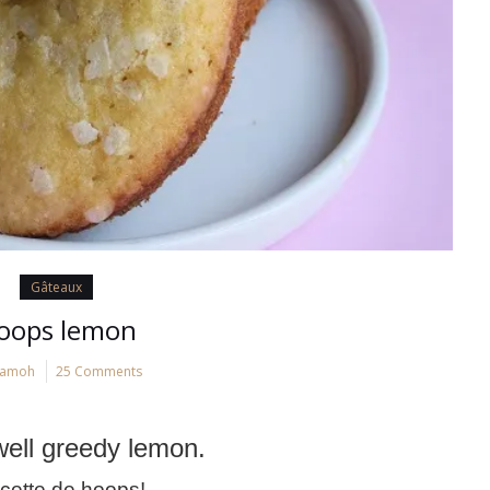
Gâteaux
oops lemon
Famoh
25 Comments
ell greedy lemon.
recette de hoops
!