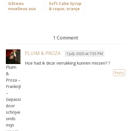
Gâteau
Soft Cake Syrup
moelleux aux
& rsquo; oranje
pommes
1 Comment
PLUIM & PROZA
1 July 2020 at 7:55 PM
Hoe had ik deze verrukking kunnen missen? ?
Pluim
Reply
&
Proza –
Frankrijk
–
Gepassioneerd
door
schrijven
sinds
mijn