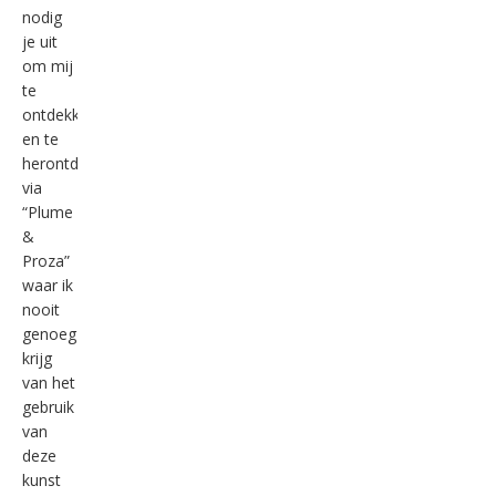
nodig
je uit
om mij
te
ontdekken
en te
herontdekken
via
“Plume
&
Proza”
waar ik
nooit
genoeg
krijg
van het
gebruik
van
deze
kunst