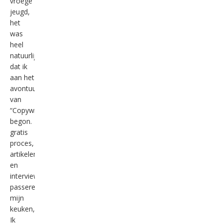
vroege
jeugd,
het
was
heel
natuurlijk
dat ik
aan het
avontuur
van
“Copywriting”
begon.
gratis
proces,
artikelen
en
interviews
passeren
mijn
keuken,
Ik