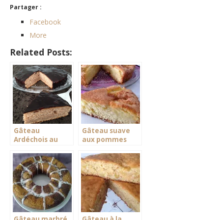
Partager :
Facebook
More
Related Posts:
Gâteau
Gâteau suave
Ardéchois au
aux pommes
miroir chocolat
Gâteau marbré
Gâteau à la