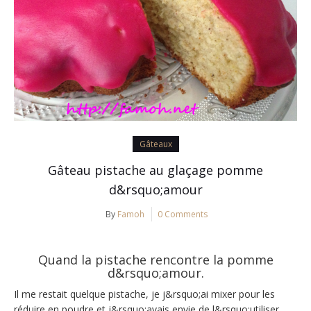
Gâteaux
Gâteau pistache au glaçage pomme
d&rsquo;amour
By
Famoh
0 Comments
Quand la pistache rencontre la pomme
d&rsquo;amour.
Il me restait quelque pistache, je j&rsquo;ai mixer pour les
réduire en poudre et j&rsquo;avais envie de l&rsquo;utiliser