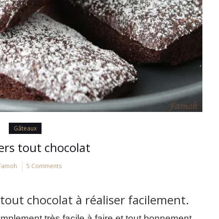
Gâteaux
ers tout chocolat
Famoh
5 Comments
out chocolat à réaliser facilement.
simplement très facile à faire et tout bonnement