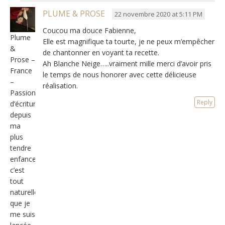
PLUME & PROSE
22 novembre 2020 at 5:11 PM
Coucou ma douce Fabienne,
Plume
Elle est magnifique ta tourte, je ne peux m’empêcher
&
de chantonner en voyant ta recette.
Prose –
Ah Blanche Neige…..vraiment mille merci d’avoir pris
France
le temps de nous honorer avec cette délicieuse
–
réalisation.
Passionnée
Reply
d’écriture
depuis
ma
plus
tendre
enfance,
c’est
tout
naturellement
que je
me suis