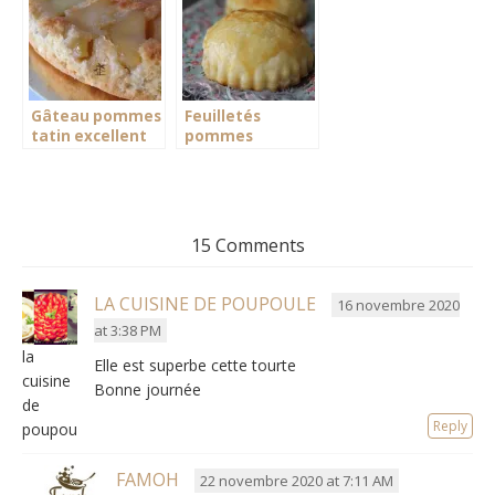
Gâteau pommes
Feuilletés
tatin excellent
pommes
caramélisées
15 Comments
LA CUISINE DE POUPOULE
16 novembre 2020
at 3:38 PM
la
Elle est superbe cette tourte
cuisine
Bonne journée
de
Reply
poupoule
FAMOH
22 novembre 2020 at 7:11 AM