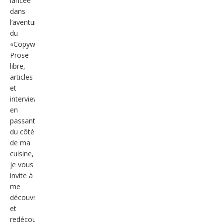
lancée
dans
l’aventure
du
«Copywriting».
Prose
libre,
articles
et
interviews
en
passant
du côté
de ma
cuisine,
je vous
invite à
me
découvrir
et
redécouvrir