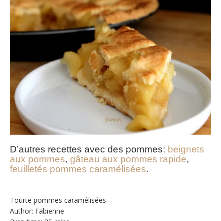
D’autres recettes avec des pommes:
beignets
aux pommes
,
gâteau aux pommes rapide
,
feuilletés pommes caramélisées
.
Tourte pommes caramélisées
Author:
Fabienne