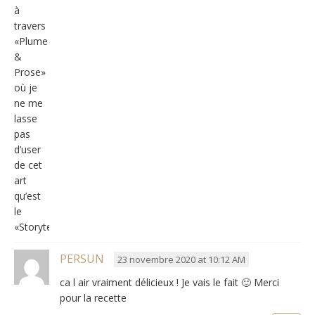
à
travers
«Plume
&
Prose»
où je
ne me
lasse
pas
d’user
de cet
art
qu’est
le
«Storytelling»
PERSUN
23 novembre 2020 at 10:12 AM
ca l air vraiment délicieux ! Je vais le fait 🙂 Merci
pour la recette