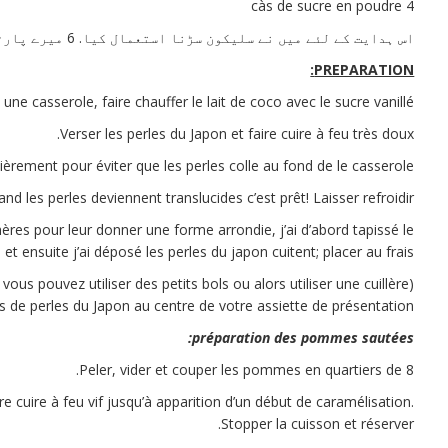
4 càs de sucre en poudre
اس ہدایت کے لئے میں نے سلیکون سڑنا استعمال کیا. 6 میرے پارٹنر Art de la Gourmandise سے آدھے دائرے
PREPARATION:
une casserole, faire chauffer le lait de coco avec le sucre vanillé.
Verser les perles du Japon et faire cuire à feu très doux.
èrement pour éviter que les perles colle au fond de le casserole.
nd les perles deviennent translucides c’est prêt! Laisser refroidir.
ères pour leur donner une forme arrondie, j’ai d’abord tapissé le
t ensuite j’ai déposé les perles du japon cuitent; placer au frais.
ous pouvez utiliser des petits bols ou alors utiliser une cuillère
s de perles du Japon au centre de votre assiette de présentation.)
préparation des pommes sautées:
Peler, vider et couper les pommes en quartiers de 8.
e cuire à feu vif jusqu’à apparition d’un début de caramélisation.
Stopper la cuisson et réserver.