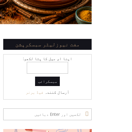
مفت نیوزلیٹر سبسکرپشن
اپنا ای میل کا پتا لکھو:
آرسال کنندہ
فیڈ برنر