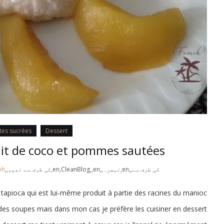
tes sucrées
Dessert
lait de coco et pommes sautées
کی طرف سے,,en,تبصرہ,,en,CleanBlog,,en,کی طرف سے تھیم,,en,AirThemes,,en
oh
 tapioca qui est lui-même produit à partie des racines du manioc.
r des soupes mais dans mon cas je préfère les cuisiner en dessert.