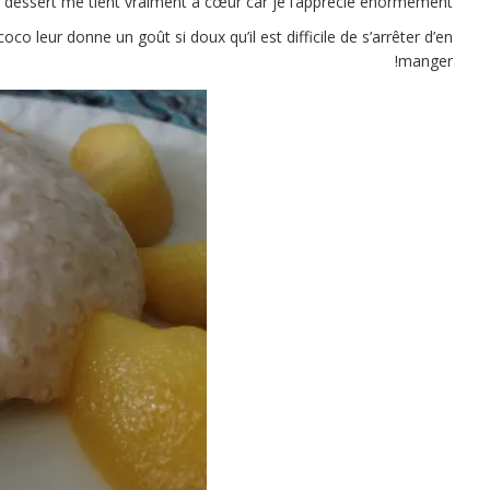
 dessert me tient vraiment à cœur car je l’apprécie énormément.
oco leur donne un goût si doux qu’il est difficile de s’arrêter d’en
manger!