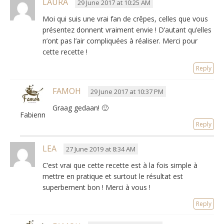
LAURA
29 June 2017 at 10:25 AM
Moi qui suis une vrai fan de crêpes
,
celles que vous
présentez donnent vraiment envie
!
D’autant qu’elles
n’ont pas l’air compliquées à réaliser
. Merci pour
cette recette !
Reply
FAMOH
29 June 2017 at 10:37 PM
Graag gedaan!
🙂
Fabienne
Reply
LEA
27 June 2019 at 8:34 AM
C’est vrai que cette recette est à la fois simple à
mettre en pratique et surtout le résultat est
superbement bon
!
Merci à vous
!
Reply