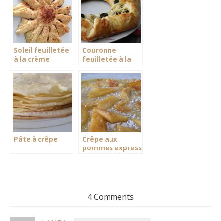
Soleil feuilletée
Couronne
à la crème
feuilletée à la
d’amandes
viande hachée
Pâte à crêpe
Crêpe aux
pommes express
4 Comments