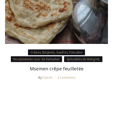
Crêpes, Beignets, Gaufres, Pancakes
Receptideeën voor de Ramadan
Spécialités du Mahgreb
Msemen crêpe feuilletée
By
Famoh
4 Comments