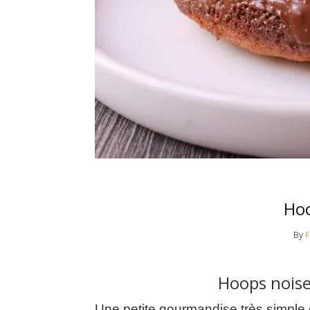
Hoo
By
Hoops noise
Une petite gourmandise très simple 