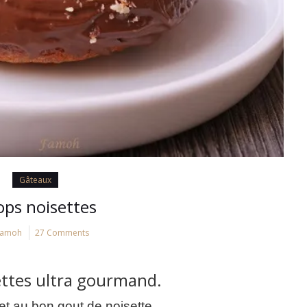
Gâteaux
ps noisettes
Famoh
27 Comments
ttes ultra gourmand.
et au bon gout de noisette.