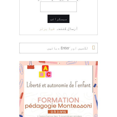
آرسال کنندہ
فیڈ برنر