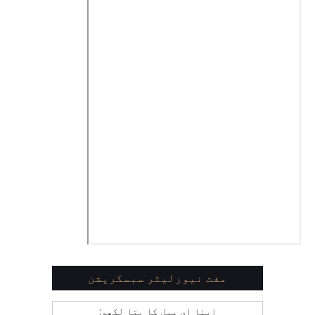
مفت نیوزلیٹر سبسکرپشن
اپنا ای میل کا پتا لکھو: