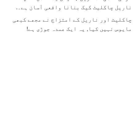
ناریل چاکلیٹ کیک بنانا واقعی آسان ہے۔.
چاکلیٹ اور ناریل کے امتزاج نے مجھے کبھی
مایوس نہیں کیا, یہ ایک عمدہ جوڑی ہے!