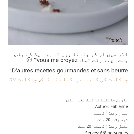
اگر میں آپ کو بتاتا ہوں کہ ہر ایک کے پاس
بہت اچھا وقت تھا,
vous me croyez
?
🙂
:
D’autres recettes gourmandes et sans beurre
چاکلیٹ کی کامیابی
,
کیلے کا کیک
,
چاکلیٹ لاگ.
ناریل چاکلیٹ کا کیک بغیر مکھن
Author:
Fabienne
تیار وقت:
1 گھنٹہ
کوک وقت:
20 منٹ
مکمل وقت:
1 گھنٹہ 20 منٹ
Serves:
6/8 personnes