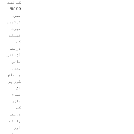
کے لئے.
100%
میری
ترکیبیں
میرے
قبیلے
کے
ذریعہ
آزمائی
جاتی
ہیں۔.
وہ عام
طور پر
ان
تمام
ماؤں
کے
ذریعہ
بنانے
اور
دوبارہ