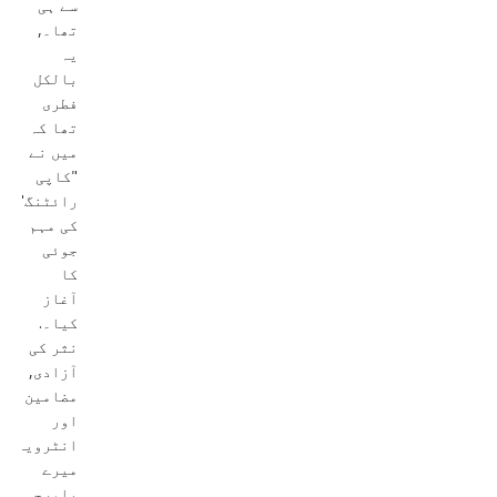
سے ہی
تھا۔,
یہ
بالکل
فطری
تھا کہ
میں نے
"کاپی
رائٹنگ"
کی مہم
جوئی
کا
آغاز
کیا۔.
نثر کی
آزادی,
مضامین
اور
انٹرویوز
میرے
باورچی