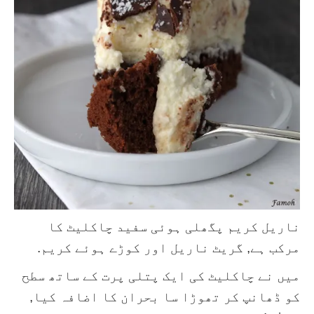
ناریل کریم پگھلی ہوئی سفید چاکلیٹ کا
مرکب ہے, گریٹ ناریل اور کوڑے ہوئے کریم.
میں نے چاکلیٹ کی ایک پتلی پرت کے ساتھ سطح
کو ڈھانپ کر تھوڑا سا بحران کا اضافہ کیا,