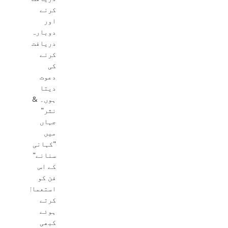
کرنے
اور
دوبارہ
دریافت
کرنے
کی
دعوت
دیتا
ہوں۔ &
نثر"
جہاں
میں
"کہانی
سنانے"
کے اس
فن کو
استعمال
کرتے
ہوئے
کبھی