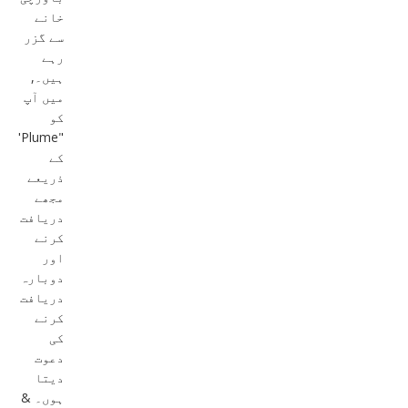
خانے
سے گزر
رہے
ہیں۔,
میں آپ
کو
"Plume"
کے
ذریعے
مجھے
دریافت
کرنے
اور
دوبارہ
دریافت
کرنے
کی
دعوت
دیتا
ہوں۔ &