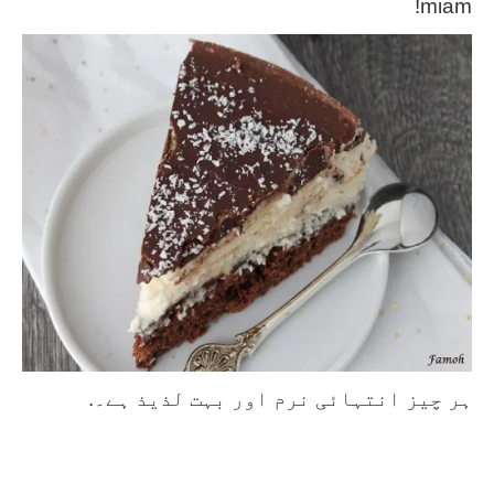
miam!
ہر چیز انتہائی نرم اور بہت لذیذ ہے۔.