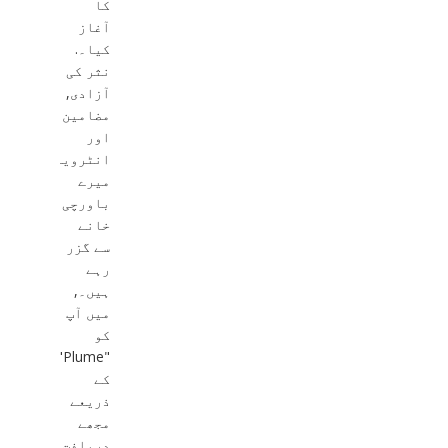
کا
آغاز
کیا۔.
نثر کی
آزادی,
مضامین
اور
انٹرویوز
میرے
باورچی
خانے
سے گزر
رہے
ہیں۔,
میں آپ
کو
"Plume"
کے
ذریعے
مجھے
دریافت