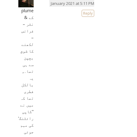
January 2021 at 5:11 PM
plume
Reply
کے &
نثر –
فرانس
–
لکھنے
کا شوق
بچپن
سے ہی
تھا۔,
یہ
بالکل
فطری
تھا کہ
میں نے
"کاپی
رائٹنگ"
کی مہم
جوئی