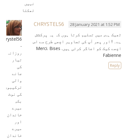
نہیں
تھکتا
CHRYSTEL56
28 January 2021 at 1:52 PM
ٹھیک ہے, میں تسلیم کرتا ہوں کہ یہ پرکشش
chrystel56
ہے۔ ! اور پھر آپ کی تصاویر اچھی طرح سے اس
-
اچھے کیک کو اجاگر کرتی ہیں. Merci. Bises
روزانہ
Fabienne
تیار
Reply
کی
جانے
والی
ترکیبوں
کی نوٹ
بک,
میرے
خاندان
اور
میرے
خاندان