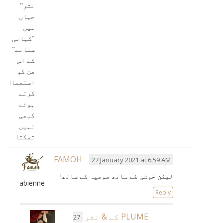
نثر"
جہاں
میں
"کہانی
سنانے"
کے اس
فن کو
استعمال
کرتے
ہوئے
کبھی
نہیں
تھکتا
FAMOH
27 January 2021 at 6:59 AM
لیکن خوشی کے ساتھ صوفیہ کے ساتھ!
Fabienne
Reply
PLUME کے & نثر
27