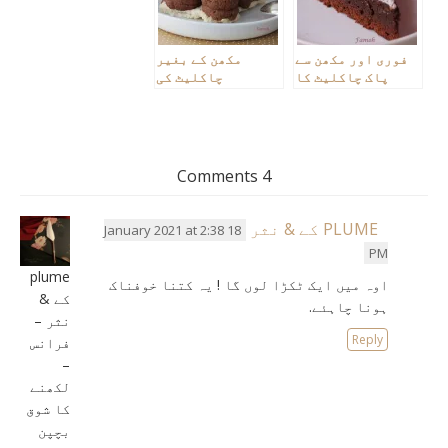
فوری اور مکھن سے
مکھن کے بغیر
پاک چاکلیٹ کا
چاکلیٹ کی
شوق۔
کامیابی
4 Comments
PLUME کے & نثر
18 January 2021 at 2:38
PM
plume
اوہ میں ایک ٹکڑا لوں گا ! یہ کتنا خوفناک
کے &
ہونا چاہئے.
نثر –
Reply
فرانس
–
لکھنے
کا شوق
بچپن