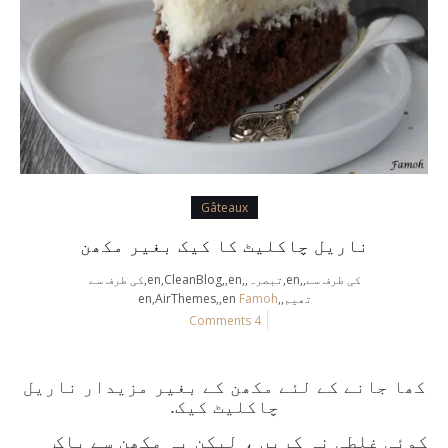
Gâteaux
ناریل چاکلیٹ کا کیک بغیر مکھن
کی طرف سے,,en,تبصرہ,,en,CleanBlog,,en,کی طرف سے
تھیم,,en,AirThemes,,en
Famoh
4 Comments
کھا جانے کے لئے مکھن کے بغیر مزیدار ناریل
چاکلیٹ کیک.
کوئی غلطی نہ کریں ، لیکن یہ مکھن سے پاک