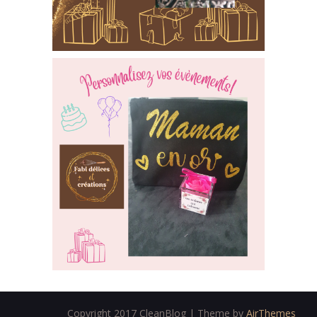
Copyright 2017 CleanBlog | Theme by
AirThemes