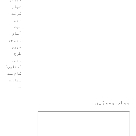
تیار
کرنے
میں
بہت
آسان
ہیں جو
میری
طرح
ہیں۔
"مغلوب"
کام سے,
پیارے
...
جواب چھوڑیں