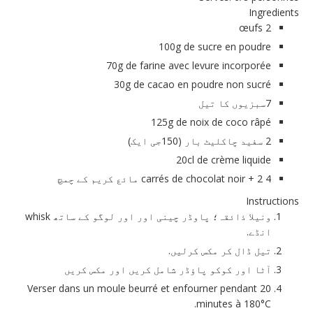
Ingredients
2 œufs
100g de sucre en poudre
70g de farine avec levure incorporée
30g de cacao en poudre non sucré
7سبزیوں کا تیل
125g de noix de coco râpé
2 سفید چاکلیٹ بار (150جی ایک)
20cl de crème liquide
4 carrés de chocolat noir + 2 مائع کریم کے چمچ
Instructions
ونیلا ذائقہ؛ پاوڈر چینی اور اور لوگو کے ساتھ whisk
انڈے.
تیل ڈال کر مکس کرلیں.
آٹا اور کوکو پاؤڈر شامل کریں اور مکس کریں
Verser dans un moule beurré et enfourner pendant 20
minutes à 180°C.