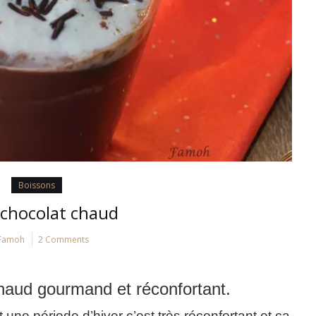
Boissons
chocolat chaud
Famoh
2 Comments
haud gourmand et réconfortant.
e période d’hiver c’est très réconfortant et ça