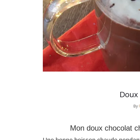
Doux 
By
Mon doux chocolat c
Une bonne boisson chaude pendant un