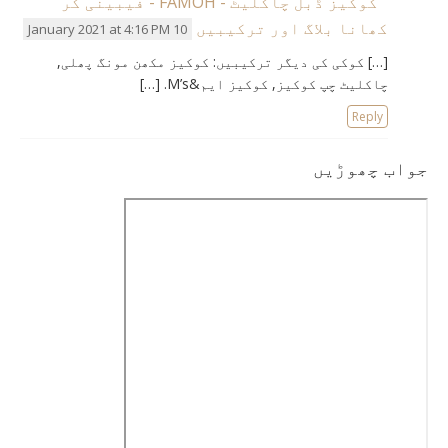
کوکیز ڈبل چاکلیٹ - FAMOH - فیبینی کر
کھانا بلاگ اور ترکیبیں
10 January 2021 at 4:16 PM
[…] کوکی کی دیگر ترکیبیں: کوکیز مکھن مونگ پھلی,
چاکلیٹ چپ کوکیز, کوکیز ایم&M’s. […]
Reply
جواب چھوڑیں