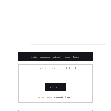
مفت نیوزلیٹر سبسکرپشن
اپنا ای میل کا پتا لکھو:
آرسال کنندہ
فیڈ برنر