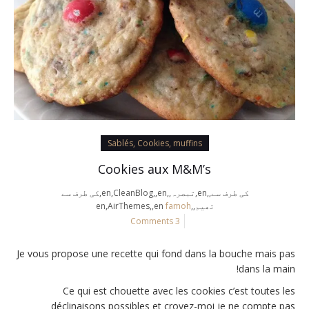
Sablés, Cookies, muffins
Cookies aux M&M’s
کی طرف سے,,en,تبصرہ,,en,CleanBlog,,en,کی طرف سے
تھیم,,en,AirThemes,,en
famoh
3 Comments
Je vous propose une recette qui fond dans la bouche mais pas
dans la main!
Ce qui est chouette avec les cookies c’est toutes les
déclinaisons possibles et croyez-moi je ne compte pas