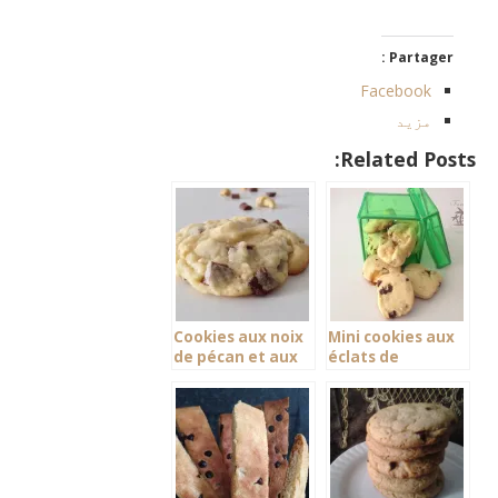
Partager :
Facebook
مزید
Related Posts:
Cookies aux noix
Mini cookies aux
de pécan et aux
éclats de
chunks chocolat
caramel
au lait