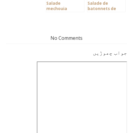
Salade
Salade de
mechouia
batonnets de
tunisienne
carottes au
cumin
No Comments
جواب چھوڑیں