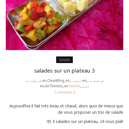
Salade
3 salades sur un plateau
کی طرف سے,,en,تبصرہ,,en,CleanBlog,,en,کی طرف سے
تھیم,,en,AirThemes,,en
famoh
0 Comments
Aujourd’hui il fait très beau et chaud, alors quoi de mieux que
de vous proposer un trio de salade.
Et 3 salades sur un plateau, s’il vous plaît!