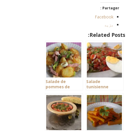
Partager :
Facebook
مزید
Related Posts:
Salade de
Salade
pommes de
tunisienne
terre aux
lardons