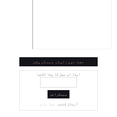
مفت نیوزلیٹر سبسکرپشن
اپنا ای میل کا پتا لکھو:
آرسال کنندہ
فیڈ برنر