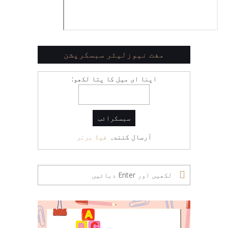
مفت نیوزلیٹر سبسکرپشن
اپنا ای میل کا پتا لکھو:
آرسال کنندہ
فیڈ برنر