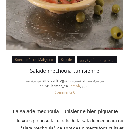
رمضان نسخہ آئیڈیوں
Salade
Spécialités du Mahgreb
Salade mechouia tunisienne
کی طرف سے,,en,تبصرہ,,en,CleanBlog,,en,کی طرف سے
تھیم,,en,AirThemes,,en
Famoh
0 Comments
La salade mechouia Tunisienne bien piquante!
Je vous propose la recette de la salade mechouia ou
“slata mechouia”
, ce sont des piments forts cuits et