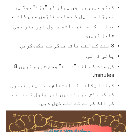
کوکو میں, براؤن پیاز کو "بڑے" موڈ پر
تھوڑا سا تیل کے ساتھ ٹکڑوں میں کاٹا.
مسالے کے ساتھ ساتھ چاول اور مٹر بھی
شامل کریں.
3 منٹ کے لئے باقاعدگی سے مکس کریں.
پانی ڈالو.
کی مدت کے لئے "دباؤ" وضع شروع کریں 8
minutes.
کھانا پکانے کے اختتام سے, اپنی تیاری
کو کسی ڈش میں ڈالیں اور چاول کے دانے
کو الگ کرنے کے لئے کچل دیں.