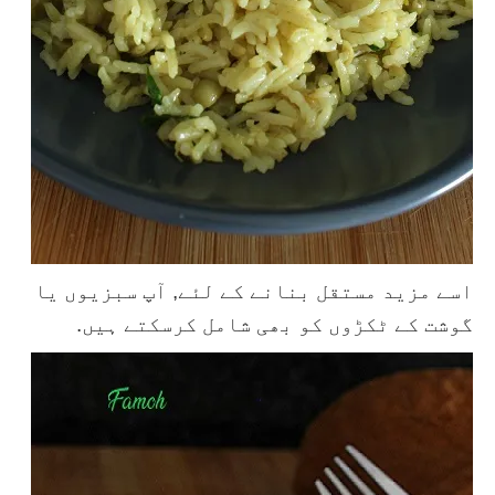
اسے مزید مستقل بنانے کے لئے, آپ سبزیوں یا
گوشت کے ٹکڑوں کو بھی شامل کرسکتے ہیں.