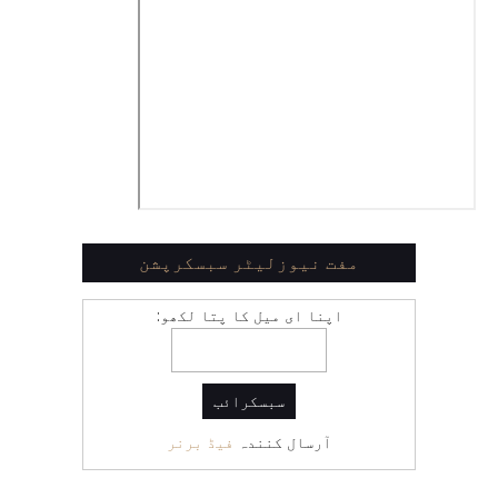
مفت نیوزلیٹر سبسکرپشن
اپنا ای میل کا پتا لکھو:
آرسال کنندہ
فیڈ برنر