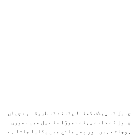
چاول کا پیلاف کھانا پکانے کا طریقہ ہے جہاں
چاول کے دانے پہلے تھوڑا سا تیل میں بھوری
ہوجاتے ہیں اور پھر مائع میں پکایا جاتا ہے