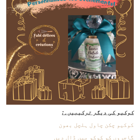
کوکیو کی دیگر ترکیبیں۔:
کوکیو چکن چاول ہلچل بھون
گاجروں کو کوکو میں ڈال دیں