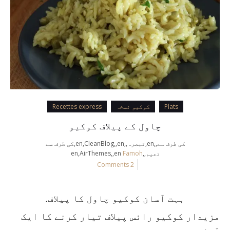
Plats
کوکیو نسخہ
Recettes express
چاول کے پیلاف کوکیو
کی طرف سے,,en,تبصرہ,,en,CleanBlog,,en,کی طرف سے
تھیم,,en,AirThemes,,en
Famoh
2 Comments
بہت آسان کوکیو چاول کا پیلاف.
مزیدار کوکیو رائس پیلاف تیار کرنے کا ایک