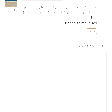
جب آپ کے پاس بہت زیادہ وقت یا نظریات نہیں
مارموٹیما
ہوتے ہیں تو تعاون کے لئے ایک بہت اچھا خیال
ہے !
Bonne soirée, bises.
Reply
جواب چھوڑیں