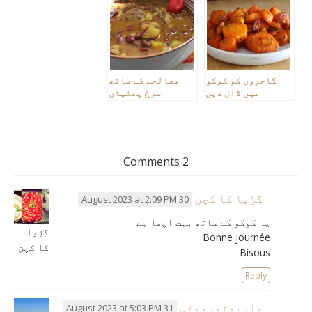
گاجروں کو کوکو
مصالحے کے ساتھ
میں ڈال دیں
سرخ پھلیاں
2 Comments
گڑیا کا کچن
30 August 2023 at 2:09 PM
یہ کوکو کے ساتھ بہت اچھا ہے
گڑیا
Bonne journée
کا کچن
Bisous
Reply
ماریونمرموٹی
31 August 2023 at 5:03 PM