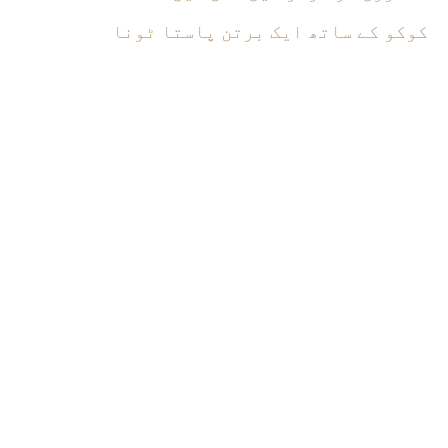
کوکو کے ساتھ ایک برتن پاستا ٹونا