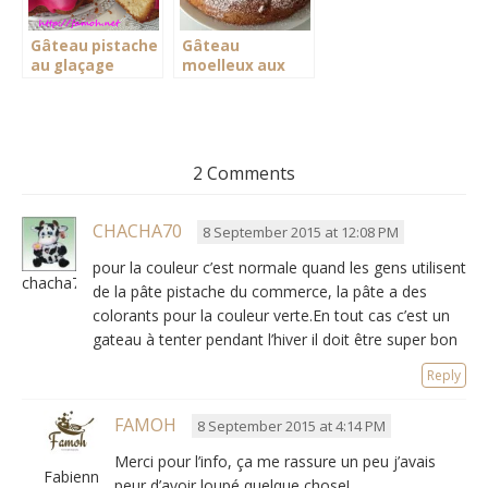
Gâteau pistache
Gâteau
au glaçage
moelleux aux
pomme
pommes
d&rsquo;amour
2 Comments
CHACHA70
8 September 2015 at 12:08 PM
pour la couleur c’est normale quand les gens utilisent
chacha70
de la pâte pistache du commerce, la pâte a des
colorants pour la couleur verte.En tout cas c’est un
gateau à tenter pendant l’hiver il doit être super bon
Reply
FAMOH
8 September 2015 at 4:14 PM
Merci pour l’info, ça me rassure un peu j’avais
Fabienne
peur d’avoir loupé quelque chose!