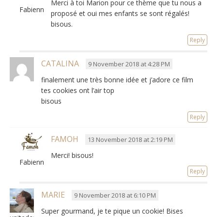
Merci à toi Marion pour ce thème que tu nous a
Fabienne
proposé et oui mes enfants se sont régalés
!
bisous.
Reply
CATALINA
9 November 2018 at 4:28 PM
finalement une très bonne idée et j’adore ce film
tes cookies ont l’air top
bisous
Reply
FAMOH
13 November 2018 at 2:19 PM
Merci! bisous!
Fabienne
Reply
MARIE
9 November 2018 at 6:10 PM
Super gourmand,
je te pique un cookie
! Bises