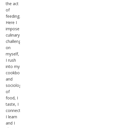
the act
of
feeding.
Here I
impose
culinary
challenges
on
myself,
I rush
into my
cookbooks
and
sociology/anthropology
of
food, I
taste, I
connect,
I learn
and I