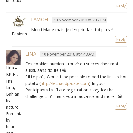
unitedcoloursofmacarons
Reply
FAMOH
13 November 2018 at 2:17 PM
Merci Marie mais je t’en prie fais-toi plaisir
!
Fabienne
Reply
LINA
10 November 2018 at 4:48 AM
Ces cookies auraient trouvé du succés chez moi
Lina –
aussi
,
sans doute
!
😀
BR Hi,
S’il te plaît
, Would it be possible to add the link to hot
I'm
potato (
http://lechaudpatate.com
) In your
Lina,
Participants list (Late registration story for the
Bahian
challenge ...) ? Thank you in advance and more !
😀
by
Reply
nature,
Frenchized
by
heart