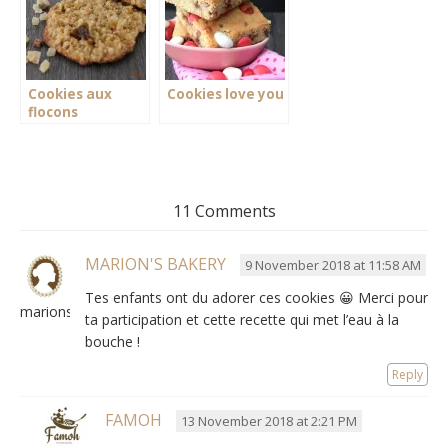
Cookies aux
Cookies love you
flocons
d&rsquo;avoine
et pépites
exotiques
11 Comments
MARION'S BAKERY
9 November 2018 at 11:58 AM
Tes enfants ont du adorer ces cookies 😀 Merci pour
marionsbky
ta participation et cette recette qui met l’eau à la
bouche
!
Reply
FAMOH
13 November 2018 at 2:21 PM