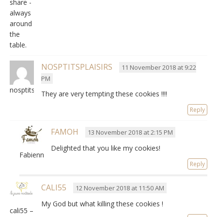
share -
always
around
the
table.
NOSPTITSPLAISIRS
11 November 2018 at 9:22
PM
nosptitsplaisirs
They are very tempting these cookies !!!!
Reply
FAMOH
13 November 2018 at 2:15 PM
Delighted that you like my cookies!
Fabienne
Reply
CALI55
12 November 2018 at 11:50 AM
My God but what killing these cookies !
cali55 –