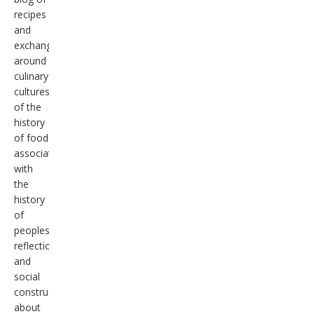
recipes
and
exchanges
around
culinary
cultures,
of the
history
of food
associated
with
the
history
of
peoples,
reflection
and
social
construction
about