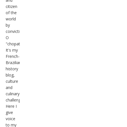
and
citizen
of the
world
by
conviction.
O
"chopataté"
It's my
French-
Brazilian
history
blog,
culture
and
culinary
challenges.
Here I
give
voice
to my