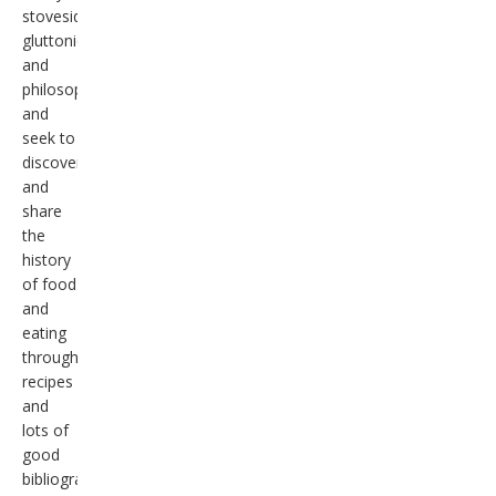
stoveside
gluttonies
and
philosophies
and
seek to
discover
and
share
the
history
of food
and
eating
through
recipes
and
lots of
good
bibliography..