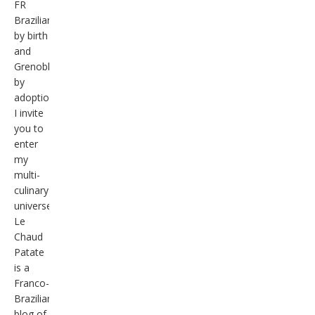
FR
Brazilian
by birth
and
Grenoble
by
adoption,
I invite
you to
enter
my
multi-
culinary
universe.
Le
Chaud
Patate
is a
Franco-
Brazilian
blog of