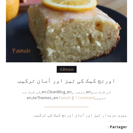
Gâteaux
اورنج کیک کی تیز اور آسان ترکیب
کی طرف سے,,en,تبصرہ,,en,CleanBlog,,en,کی طرف سے
تھیم,,en,AirThemes,,en
1 Comment
|
Famoh
میری مزیدار تیز اور آسان اورنج کیک کی ترکیب.
Partager :