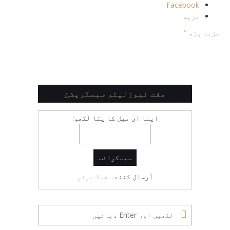
Facebook
مزید
مزید پڑھ "
مفت نیوزلیٹر سبسکرپشن
اپنا ای میل کا پتا لکھو:
آرسال کنندہ
فیڈ برنر