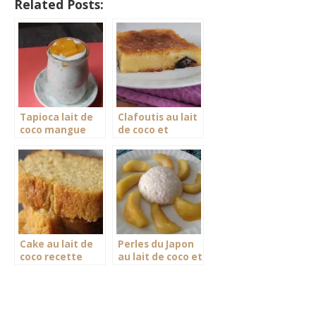
Related Posts:
Tapioca lait de
Clafoutis au lait
coco mangue
de coco et
pruneaux
Cake au lait de
Perles du Japon
coco recette
au lait de coco et
facile
pommes
sautées