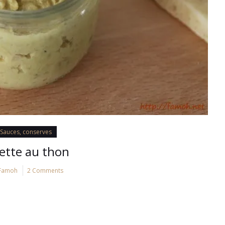
Sauces, conserves
lette au thon
Famoh
2 Comments