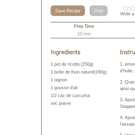
Save Recipe
Print
Write a
Prep Time
10 min
Ingredients
Instr
1 pot de ricotta (250g)
éminc
d'huile.
1 boîte de thon naturel(180g)
1 oignon
Quand
1 gousse d'ail
ainsi q
1/2 càc de curcuma
Ajout
sel, poivre
Stopper 
Ajout
l'assai