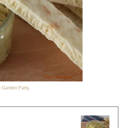
: Garden Party
.