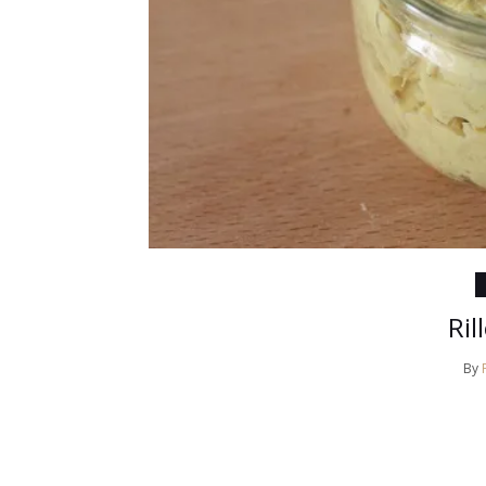
Ril
By