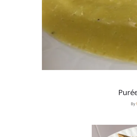
Purée
By