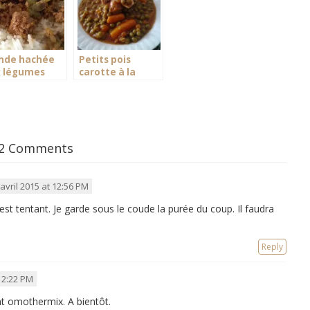
nde hachée
Petits pois
 légumes
carotte à la
iles
viande d’agneau
2 Comments
 avril 2015 at 12:56 PM
t tentant. Je garde sous le coude la purée du coup. Il faudra
Reply
t 2:22 PM
nt omothermix. A bientôt.