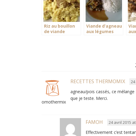
Riz au bouillon
Viande d’agneau
Via
de viande
aux légumes
aux
d’agneau
fac
RECETTES THERMOMIX
24
agneau/pois cassés, ce mélange es
que je teste. Merci.
omothermix
FAMOH
24 avril 2015 a
Effectivement c’est tenta