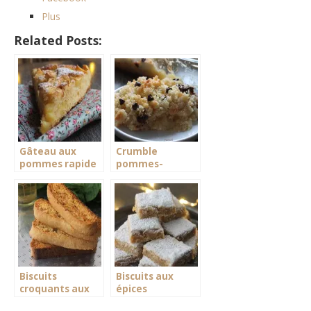
Plus
Related Posts:
Gâteau aux
Crumble
pommes rapide
pommes-
chocolat
Biscuits
Biscuits aux
croquants aux
épices
amandes