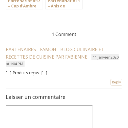
Partenariat #12
Partenariat #11
– Cap d’Ambre
– Anis de
Vanille
Flavigny
1 Comment
PARTENAIRES - FAMOH - BLOG CULINAIRE ET
RECETTES DE CUISINE PAR FABIENNE
11 janvier 2020
at 1:04 PM
[…] Produits reçus […]
Reply
Laisser un commentaire