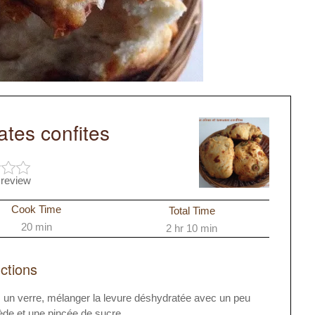
ates confites
 review
Cook Time
Total Time
20 min
2 hr 10 min
uctions
 un verre, mélanger la levure déshydratée avec un peu
iède et une pincée de sucre.