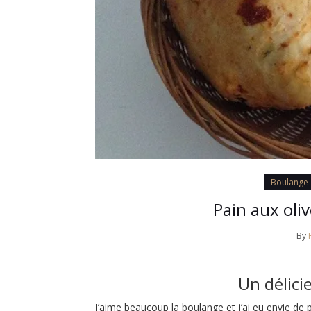
Boulange
Pain aux oli
By
Un délici
J’aime beaucoup la boulange et j’ai eu envie de 