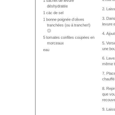
1 sachet de levure
déshydratée
Laiss
1 càc de sel
Dans 
1 bonne poignée d'olives
levure 
tranchées (ou à trancher!)
🙂
Ajout
5 tomates confites coupées en
morceaux
Verse
une boul
eau
Lavez
même to
Place
chauffé
Repre
que vou
recouve
Lais