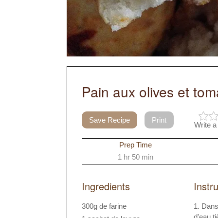
Pain aux olives et tom
Save Recipe
Print
Write a
Prep Time
1 hr 50 min
Ingredients
Instr
300g de farine
Dans
d'eau t