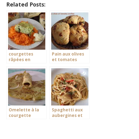
Related Posts:
courgettes
Pain aux olives
râpées en
et tomates
omelette
confites
Omelette à la
Spaghetti aux
courgette
aubergines et
tomates