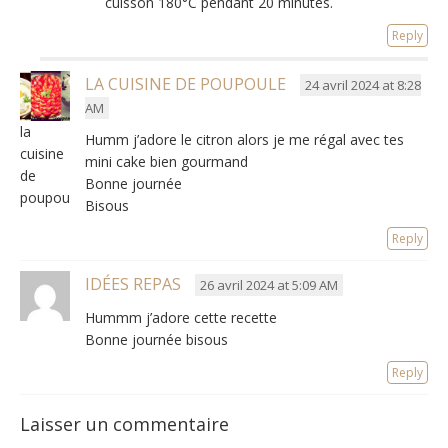
cuisson 180°C pendant 20 minutes.
Reply
LA CUISINE DE POUPOULE
24 avril 2024 at 8:28
AM
la
Humm j’adore le citron alors je me régal avec tes
cuisine
mini cake bien gourmand
de
Bonne journée
poupoule
Bisous
Reply
IDÉES REPAS
26 avril 2024 at 5:09 AM
Hummm j’adore cette recette
Bonne journée bisous
Reply
Laisser un commentaire