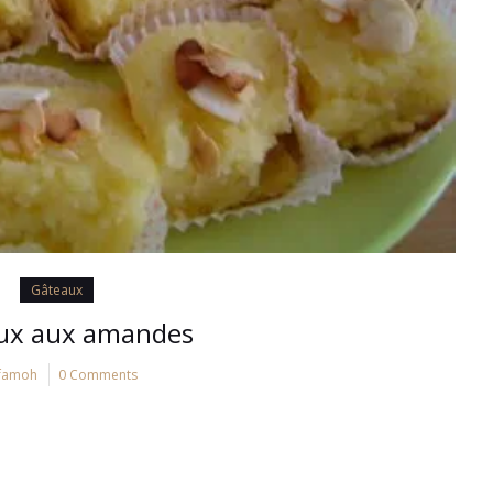
Gâteaux
ux aux amandes
famoh
0 Comments