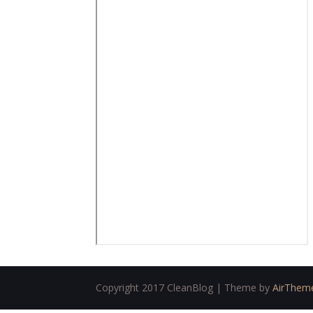
Copyright 2017 CleanBlog | Theme by
AirThem