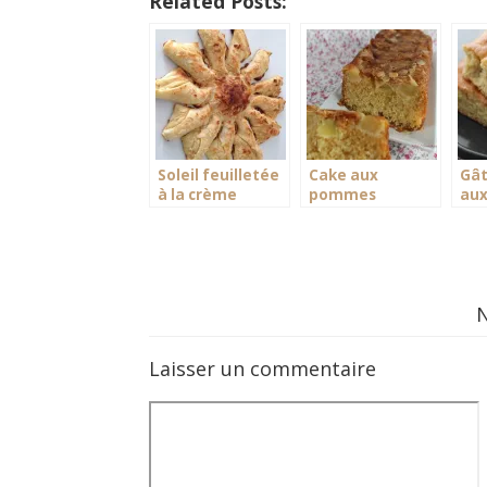
Related Posts:
Soleil feuilletée
Cake aux
Gât
à la crème
pommes
aux
d’amandes
amandes
effilées
Laisser un commentaire