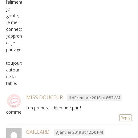
l’alimentation,
je
goûte,
je me
connecte,
j’apprends
et je
partage
-
toujours
autour
de la
table.
MISS DOUCEUR
6 décembre 2018 at 8:57 AM
J’en prendrais bien une part!
commeuneenviededouceur
Reply
GAILLARD
8 janvier 2019 at 12:50 PM