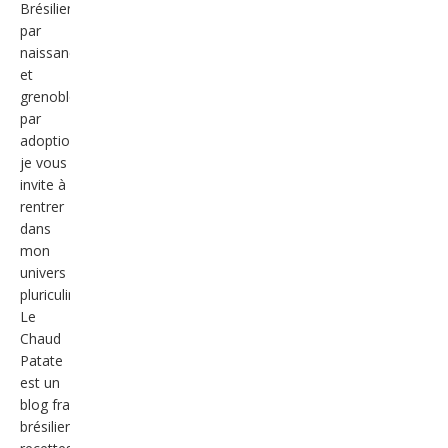
Brésilienne
par
naissance
et
grenobloise
par
adoption,
je vous
invite à
rentrer
dans
mon
univers
pluriculinaire.
Le
Chaud
Patate
est un
blog franco-
brésilien de