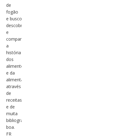
de
fogão
e busco
descobrir
e
compartilhar
a
história
dos
alimentos
e da
alimentação
através
de
receitas
e de
muita
bibliografia
boa.
FR