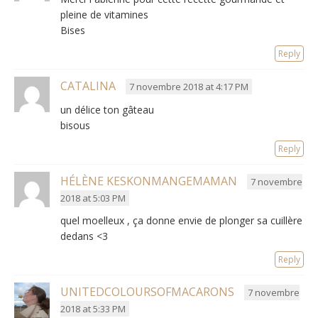
pleine de vitamines
Bises
Reply
CATALINA
7 novembre 2018 at 4:17 PM
un délice ton gâteau
bisous
Reply
HÉLÈNE KESKONMANGEMAMAN
7 novembre
2018 at 5:03 PM
quel moelleux , ça donne envie de plonger sa cuillère
dedans <3
Reply
UNITEDCOLOURSOFMACARONS
7 novembre
2018 at 5:33 PM