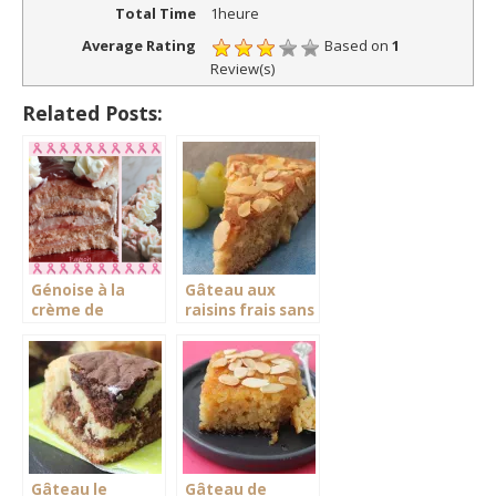
Total Time
1heure
Average Rating
Based on
1
Review(s)
Related Posts:
Génoise à la
Gâteau aux
crème de
raisins frais sans
framboise
beurre
Gâteau le
Gâteau de