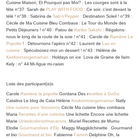
Cuisine Maison, Et Pourquoi pas Moi? : Les courges sont à la
fête n°37: Sarah de
PLAY WITH FOOD
: Ce soir, c’est devant la
télé ! n°38 : Sabrina de
Sab’n’Pepper
: Destination Soleil ! n°39 :
Cécile de Ma Cuisine Bleu Combava : Le Tour du Monde des
Petits Déjeuners ! n°40 : Patou de
Karibo Sakafo
: Régalons-
nous le long de la route de la soie ! n°41 : Carole de
Ramène La
Popotte
! : Détournons l’apéro n°42 : Laurent de
Lau en
cuisine
: Spéculoosez-moi un dessert ! n°43 : Hélène de
Kesfonmangemaman
: Holdays on ice Lova de Graine de faim
Kely : n° 44 Mi-figue mi-raisin
Liste des participant(e)s
Carole
Ramène la popotte
Gordana Des r
ecettes à GoGo
Catalina Le blog de Cata Hélène
Keskonmangemaman
Natly
Une cuisine pour Voozenoo
Cécile Ma cuisine bleu combava
Maria
Recettes d’une crétoise
Une lichette Encore une lichette
Marie
Unitedcolorsofmacarons
Muriel Recettes de Mumu
Elodie
Gourmandises d’Elo
Maggy Maggkitchinette Gourmand
et bio
Gourmand et bio
Fabienne
Famoh
Delphine Oh, la