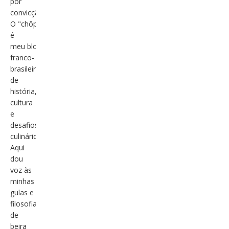
por
convicção.
O "chôpatátt"
é
meu blog
franco-
brasileiro
de
história,
cultura
e
desafios
culinários.
Aqui
dou
voz às
minhas
gulas e
filosofias
de
beira