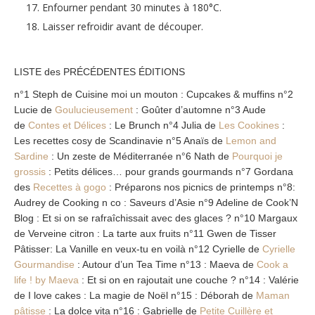
Enfourner pendant 30 minutes à 180°C.
Laisser refroidir avant de découper.
LISTE des PRÉCÉDENTES ÉDITIONS
n°1 Steph de Cuisine moi un mouton : Cupcakes & muffins n°2
Lucie de
Goulucieusement
: Goûter d’automne n°3 Aude
de
Contes et Délices
: Le Brunch n°4 Julia de
Les Cookines
:
Les recettes cosy de Scandinavie n°5 Anaïs de
Lemon and
Sardine
: Un zeste de Méditerranée n°6 Nath de
Pourquoi
je
grossis
: Petits délices… pour grands gourmands n°7 Gordana
des
Recettes à gogo
: Préparons nos picnics de printemps n°8:
Audrey de Cooking n co : Saveurs d’Asie n°9 Adeline de Cook’N
Blog : Et si on se rafraîchissait avec des glaces ? n°10 Margaux
de Verveine citron : La tarte aux fruits n°11 Gwen de Tisser
Pâtisser: La Vanille en veux-tu en voilà n°12 Cyrielle de
Cyrielle
Gourmandise
: Autour d’un Tea Time n°13 : Maeva de
Cook a
life ! by Maeva
: Et si on en rajoutait une couche ? n°14 : Valérie
de I love cakes : La magie de Noël n°15 : Déborah de
Maman
pâtisse
: La dolce vita n°16 : Gabrielle de
Petite Cuillère et