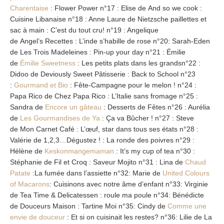
Charentaise
: Flower Power n°17 : Elise de And so we cook :
Cuisine Libanaise n°18 : Anne Laure de Nietzsche paillettes et
sac à main : C’est du tout cru! n°19 : Angelique
de Angel’s Recettes : L’inde s’habille de rose n°20: Sarah-Eden
de Les Trois Madeleines : Pin-up your day n°21 : Émilie
de
Émilie Sweetness
: Les petits plats dans les grandsn°22 :
Didoo de Deviously Sweet Pâtisserie : Back to School n°23
:
Gourmand et Bio
: Fête-Campagne pour le melon ! n°24 :
Papa Rico de Chez Papa Rico : L’Italie sans fromage n°25 :
Sandra de
Encore un gâteau
: Desserts de Fêtes n°26 : Aurélia
de
Les Gourmandises de Ya
: Ça va Bûcher ! n°27 : Steve
de Mon Carnet Café : L’œuf, star dans tous ses états n°28 :
Valérie de 1,2,3…Dégustez ! : La ronde des poivres n°29 :
Hélène de
Keskonmangemaman
: It’s my cup of tea n°30 :
Stéphanie de Fil et Croq : Saveur Mojito n°31 : Lina de
Chaud
Patate
:La fumée dans l’assiette n°32: Marie de
United Colours
of Macarons
: Cuisinons avec notre âme d’enfant n°33: Virginie
de Tea Time & Delicatessen : roule ma poule n°34: Bénédicte
de Douceurs Maison : Tartine Moi n°35: Cindy de
Comme une
envie de douceur
: Et si on cuisinait les restes? n°36: Lilie de La