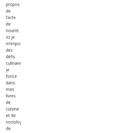
propos
de
l’acte
de
nourrir.
Ici je
m’impose
des
défis
culinaires,
je
fonce
dans
mes
livres
de
cuisine
et de
sociologie/anthropologie
de