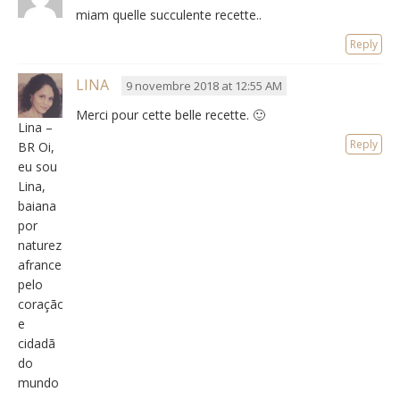
miam quelle succulente recette..
Reply
LINA
9 novembre 2018 at 12:55 AM
Merci pour cette belle recette. 🙂
Lina –
Reply
BR Oi,
eu sou
Lina,
baiana
por
natureza,
afrancesada
pelo
coração
e
cidadã
do
mundo