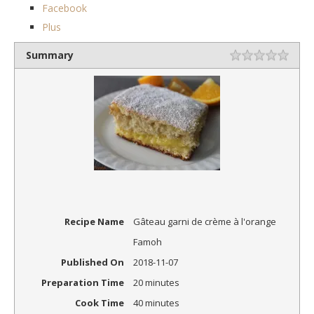
Facebook
Plus
Summary
1 sta
2 sta
3 sta
4 sta
5 sta
Rating
Recipe Name
Gâteau garni de crème à l'orange
Famoh
Published On
2018-11-07
Preparation Time
20 minutes
Cook Time
40 minutes