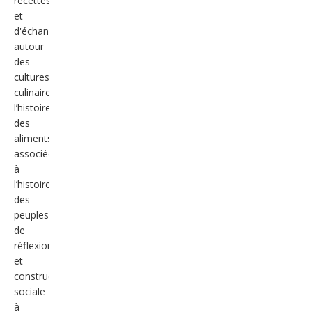
recettes
et
d'échanges
autour
des
cultures
culinaires, de
l’histoire
des
aliments
associée
à
l’histoire
des
peuples,
de
réflexion
et
construction
sociale
à