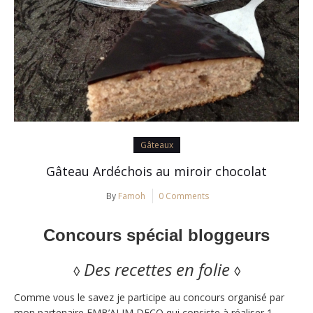
Gâteaux
Gâteau Ardéchois au miroir chocolat
By
Famoh
0 Comments
Concours spécial bloggeurs
Des recettes en folie
◊
◊
Comme vous le savez je participe au concours organisé par
mon partenaire EMB’ALIM DECO qui consiste à réaliser 1