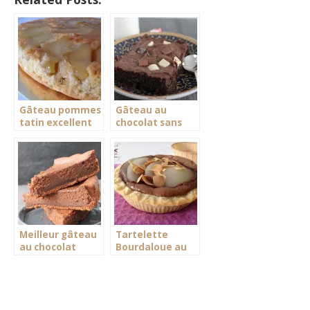
Gâteau pommes
Gâteau au
tatin excellent
chocolat sans
gluten
Meilleur gâteau
Tartelette
au chocolat
Bourdaloue au
moelleux
chocolat